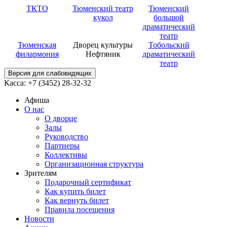
ТКТО
Тюменский театр
Тюменский
кукол
большой
драматический
театр
Тюменская
Дворец культуры
Тобольский
филармония
Нефтяник
драматический
театр
Версия для слабовидящих
Касса: +7 (3452)
28-32-32
Афиша
О нас
О дворце
Залы
Руководство
Партнеры
Коллективы
Организационная структура
Зрителям
Подарочный сертификат
Как купить билет
Как вернуть билет
Правила посещения
Новости