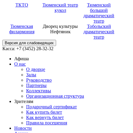
ТКТО
Тюменский театр
Тюменский
кукол
большой
драматический
театр
Тюменская
Дворец культуры
Тобольский
филармония
Нефтяник
драматический
театр
Версия для слабовидящих
Касса: +7 (3452)
28-32-32
Афиша
О нас
О дворце
Залы
Руководство
Партнеры
Коллективы
Организационная структура
Зрителям
Подарочный сертификат
Как купить билет
Как вернуть билет
Правила посещения
Новости