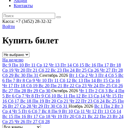
Акции
Контакты
Касса: +7 (3452)
28-32-32
Войти
Купить билет
На неделю
Вс
9
Пн
10
Вт
11
Ср
12
Чт
13
Пт
14
Сб
15
Вс
16
Пн
17
Вт
18
Ср
19
Чт
20
Пт
21
Сб
22
Вс
23
Пн
24
Вт
25
Ср
26
Чт
27
Пт
28
Сб
29
Вс
30
Пн
31
Сентябрь
2026
Вт
1
Ср
2
Чт
3
Пт
4
Сб
5
Вс
6
Пн
7
Вт
8
Ср
9
Чт
10
Пт
11
Сб
12
Вс
13
Пн
14
Вт
15
Ср
16
Чт
17
Пт
18
Сб
19
Вс
20
Пн
21
Вт
22
Ср
23
Чт
24
Пт
25
Сб
26
Вс
27
Пн
28
Вт
29
Ср
30
Октябрь
2026
Чт
1
Пт
2
Сб
3
Вс
4
Пн
5
Вт
6
Ср
7
Чт
8
Пт
9
Сб
10
Вс
11
Пн
12
Вт
13
Ср
14
Чт
15
Пт
16
Сб
17
Вс
18
Пн
19
Вт
20
Ср
21
Чт
22
Пт
23
Сб
24
Вс
25
Пн
26
Вт
27
Ср
28
Чт
29
Пт
30
Сб
31
Ноябрь
2026
Вс
1
Пн
2
Вт
3
Ср
4
Чт
5
Пт
6
Сб
7
Вс
8
Пн
9
Вт
10
Ср
11
Чт
12
Пт
13
Сб
14
Вс
15
Пн
16
Вт
17
Ср
18
Чт
19
Пт
20
Сб
21
Вс
22
Пн
23
Вт
24
Ср
25
Чт
26
Пт
27
Сб
28