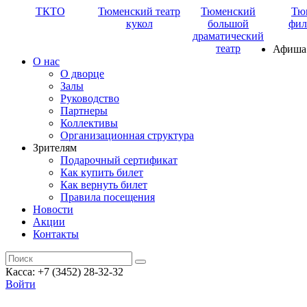
ТКТО
Тюменский театр
Тюменский
Тю
кукол
большой
фил
драматический
театр
Афиша
О нас
О дворце
Залы
Руководство
Партнеры
Коллективы
Организационная структура
Зрителям
Подарочный сертификат
Как купить билет
Как вернуть билет
Правила посещения
Новости
Акции
Контакты
Касса: +7 (3452)
28-32-32
Войти