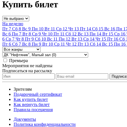
Купить билет
На неделю
Пт
7
Сб
8
Вс
9
Пн
10
Вт
11
Ср
12
Чт
13
Пт
14
Сб
15
Вс
16
Пн
1
Вс
6
Пн
7
Вт
8
Ср
9
Чт
10
Пт
11
Сб
12
Вс
13
Пн
14
Вт
15
Ср
16
6
Ср
7
Чт
8
Пт
9
Сб
10
Вс
11
Пн
12
Вт
13
Ср
14
Чт
15
Пт
16
Сб
Пт
6
Сб
7
Вс
8
Пн
9
Вт
10
Ср
11
Чт
12
Пт
13
Сб
14
Вс
15
Пн
16
Премьера
Мероприятия не найдены
Подписаться на рассылку
Зрителям
Подарочный сертификат
Как купить билет
Как вернуть билет
Правила посещения
Документы
Политика конфиденциальности