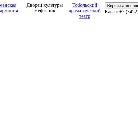
менская
Дворец культуры
Тобольский
Версия для сл
армония
Нефтяник
драматический
Касса: +7 (3452
театр