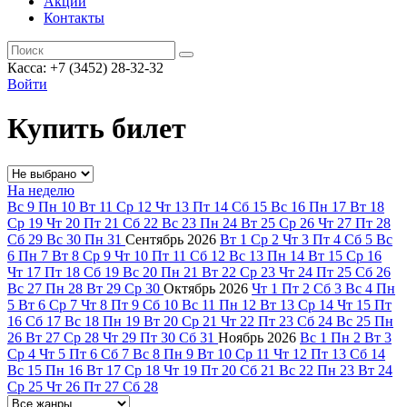
Акции
Контакты
Касса: +7 (3452)
28-32-32
Войти
Купить билет
На неделю
Вс
9
Пн
10
Вт
11
Ср
12
Чт
13
Пт
14
Сб
15
Вс
16
Пн
17
Вт
18
Ср
19
Чт
20
Пт
21
Сб
22
Вс
23
Пн
24
Вт
25
Ср
26
Чт
27
Пт
28
Сб
29
Вс
30
Пн
31
Сентябрь
2026
Вт
1
Ср
2
Чт
3
Пт
4
Сб
5
Вс
6
Пн
7
Вт
8
Ср
9
Чт
10
Пт
11
Сб
12
Вс
13
Пн
14
Вт
15
Ср
16
Чт
17
Пт
18
Сб
19
Вс
20
Пн
21
Вт
22
Ср
23
Чт
24
Пт
25
Сб
26
Вс
27
Пн
28
Вт
29
Ср
30
Октябрь
2026
Чт
1
Пт
2
Сб
3
Вс
4
Пн
5
Вт
6
Ср
7
Чт
8
Пт
9
Сб
10
Вс
11
Пн
12
Вт
13
Ср
14
Чт
15
Пт
16
Сб
17
Вс
18
Пн
19
Вт
20
Ср
21
Чт
22
Пт
23
Сб
24
Вс
25
Пн
26
Вт
27
Ср
28
Чт
29
Пт
30
Сб
31
Ноябрь
2026
Вс
1
Пн
2
Вт
3
Ср
4
Чт
5
Пт
6
Сб
7
Вс
8
Пн
9
Вт
10
Ср
11
Чт
12
Пт
13
Сб
14
Вс
15
Пн
16
Вт
17
Ср
18
Чт
19
Пт
20
Сб
21
Вс
22
Пн
23
Вт
24
Ср
25
Чт
26
Пт
27
Сб
28