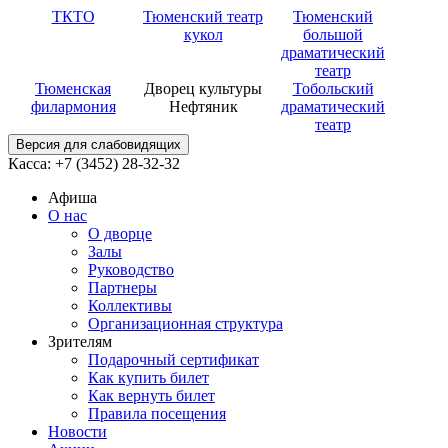
ТКТО
Тюменский театр
Тюменский
кукол
большой
драматический
театр
Тюменская
Дворец культуры
Тобольский
филармония
Нефтяник
драматический
театр
Версия для слабовидящих
Касса: +7 (3452)
28-32-32
Афиша
О нас
О дворце
Залы
Руководство
Партнеры
Коллективы
Организационная структура
Зрителям
Подарочный сертификат
Как купить билет
Как вернуть билет
Правила посещения
Новости