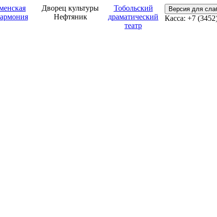
менская
Дворец культуры
Тобольский
Версия для сл
армония
Нефтяник
драматический
Касса: +7 (3452
театр