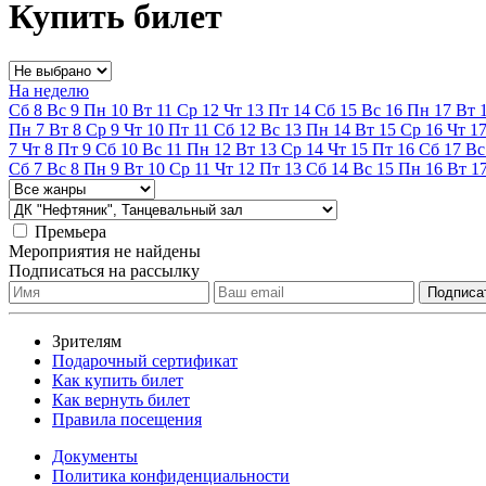
Купить билет
На неделю
Сб
8
Вс
9
Пн
10
Вт
11
Ср
12
Чт
13
Пт
14
Сб
15
Вс
16
Пн
17
Вт
Пн
7
Вт
8
Ср
9
Чт
10
Пт
11
Сб
12
Вс
13
Пн
14
Вт
15
Ср
16
Чт
1
7
Чт
8
Пт
9
Сб
10
Вс
11
Пн
12
Вт
13
Ср
14
Чт
15
Пт
16
Сб
17
Вс
Сб
7
Вс
8
Пн
9
Вт
10
Ср
11
Чт
12
Пт
13
Сб
14
Вс
15
Пн
16
Вт
1
Премьера
Мероприятия не найдены
Подписаться на рассылку
Зрителям
Подарочный сертификат
Как купить билет
Как вернуть билет
Правила посещения
Документы
Политика конфиденциальности