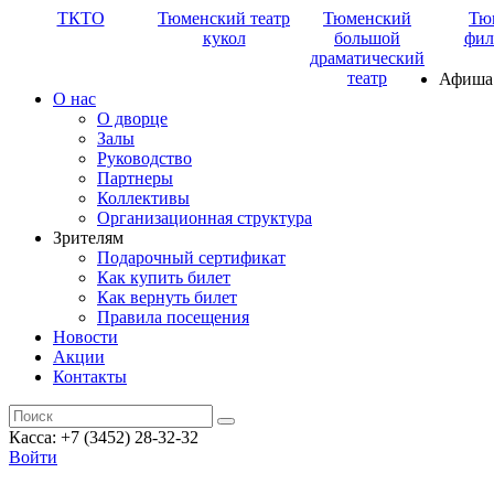
ТКТО
Тюменский театр
Тюменский
Тю
кукол
большой
фил
драматический
театр
Афиша
О нас
О дворце
Залы
Руководство
Партнеры
Коллективы
Организационная структура
Зрителям
Подарочный сертификат
Как купить билет
Как вернуть билет
Правила посещения
Новости
Акции
Контакты
Касса: +7 (3452)
28-32-32
Войти