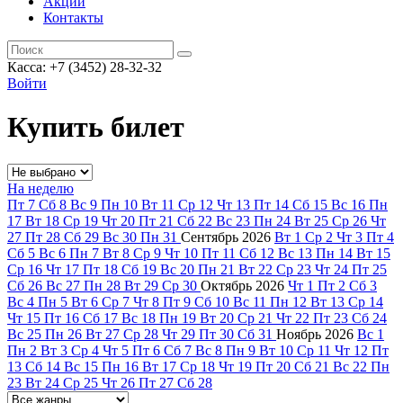
Акции
Контакты
Касса: +7 (3452)
28-32-32
Войти
Купить билет
На неделю
Пт
7
Сб
8
Вс
9
Пн
10
Вт
11
Ср
12
Чт
13
Пт
14
Сб
15
Вс
16
Пн
17
Вт
18
Ср
19
Чт
20
Пт
21
Сб
22
Вс
23
Пн
24
Вт
25
Ср
26
Чт
27
Пт
28
Сб
29
Вс
30
Пн
31
Сентябрь
2026
Вт
1
Ср
2
Чт
3
Пт
4
Сб
5
Вс
6
Пн
7
Вт
8
Ср
9
Чт
10
Пт
11
Сб
12
Вс
13
Пн
14
Вт
15
Ср
16
Чт
17
Пт
18
Сб
19
Вс
20
Пн
21
Вт
22
Ср
23
Чт
24
Пт
25
Сб
26
Вс
27
Пн
28
Вт
29
Ср
30
Октябрь
2026
Чт
1
Пт
2
Сб
3
Вс
4
Пн
5
Вт
6
Ср
7
Чт
8
Пт
9
Сб
10
Вс
11
Пн
12
Вт
13
Ср
14
Чт
15
Пт
16
Сб
17
Вс
18
Пн
19
Вт
20
Ср
21
Чт
22
Пт
23
Сб
24
Вс
25
Пн
26
Вт
27
Ср
28
Чт
29
Пт
30
Сб
31
Ноябрь
2026
Вс
1
Пн
2
Вт
3
Ср
4
Чт
5
Пт
6
Сб
7
Вс
8
Пн
9
Вт
10
Ср
11
Чт
12
Пт
13
Сб
14
Вс
15
Пн
16
Вт
17
Ср
18
Чт
19
Пт
20
Сб
21
Вс
22
Пн
23
Вт
24
Ср
25
Чт
26
Пт
27
Сб
28