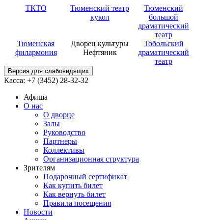
ТКТО
Тюменский театр
Тюменский
кукол
большой
драматический
театр
Тюменская
Дворец культуры
Тобольский
филармония
Нефтяник
драматический
театр
Версия для слабовидящих
Касса: +7 (3452)
28-32-32
Афиша
О нас
О дворце
Залы
Руководство
Партнеры
Коллективы
Организационная структура
Зрителям
Подарочный сертификат
Как купить билет
Как вернуть билет
Правила посещения
Новости