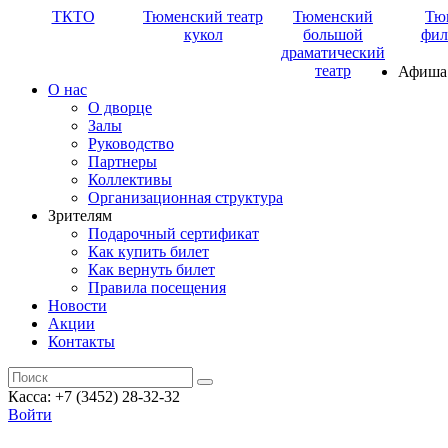
ТКТО
Тюменский театр
Тюменский
Тю
кукол
большой
фил
драматический
театр
Афиша
О нас
О дворце
Залы
Руководство
Партнеры
Коллективы
Организационная структура
Зрителям
Подарочный сертификат
Как купить билет
Как вернуть билет
Правила посещения
Новости
Акции
Контакты
Касса: +7 (3452)
28-32-32
Войти