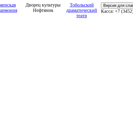
менская
Дворец культуры
Тобольский
Версия для сл
армония
Нефтяник
драматический
Касса: +7 (3452
театр