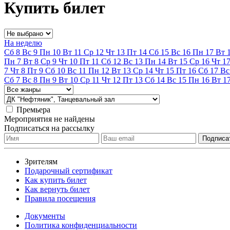
Купить билет
На неделю
Сб
8
Вс
9
Пн
10
Вт
11
Ср
12
Чт
13
Пт
14
Сб
15
Вс
16
Пн
17
Вт
Пн
7
Вт
8
Ср
9
Чт
10
Пт
11
Сб
12
Вс
13
Пн
14
Вт
15
Ср
16
Чт
1
7
Чт
8
Пт
9
Сб
10
Вс
11
Пн
12
Вт
13
Ср
14
Чт
15
Пт
16
Сб
17
Вс
Сб
7
Вс
8
Пн
9
Вт
10
Ср
11
Чт
12
Пт
13
Сб
14
Вс
15
Пн
16
Вт
1
Премьера
Мероприятия не найдены
Подписаться на рассылку
Зрителям
Подарочный сертификат
Как купить билет
Как вернуть билет
Правила посещения
Документы
Политика конфиденциальности