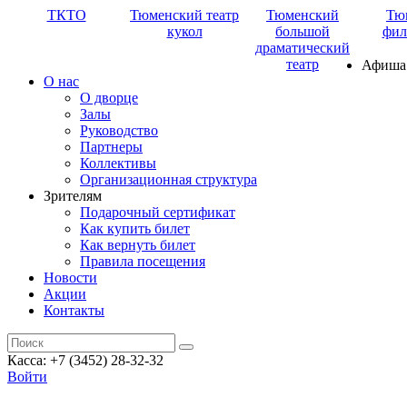
ТКТО
Тюменский театр
Тюменский
Тю
кукол
большой
фил
драматический
театр
Афиша
О нас
О дворце
Залы
Руководство
Партнеры
Коллективы
Организационная структура
Зрителям
Подарочный сертификат
Как купить билет
Как вернуть билет
Правила посещения
Новости
Акции
Контакты
Касса: +7 (3452)
28-32-32
Войти