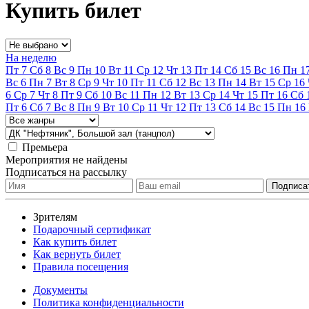
Купить билет
На неделю
Пт
7
Сб
8
Вс
9
Пн
10
Вт
11
Ср
12
Чт
13
Пт
14
Сб
15
Вс
16
Пн
1
Вс
6
Пн
7
Вт
8
Ср
9
Чт
10
Пт
11
Сб
12
Вс
13
Пн
14
Вт
15
Ср
16
6
Ср
7
Чт
8
Пт
9
Сб
10
Вс
11
Пн
12
Вт
13
Ср
14
Чт
15
Пт
16
Сб
Пт
6
Сб
7
Вс
8
Пн
9
Вт
10
Ср
11
Чт
12
Пт
13
Сб
14
Вс
15
Пн
16
Премьера
Мероприятия не найдены
Подписаться на рассылку
Зрителям
Подарочный сертификат
Как купить билет
Как вернуть билет
Правила посещения
Документы
Политика конфиденциальности