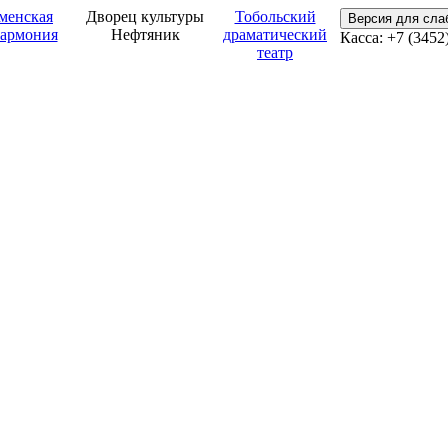
менская
Дворец культуры
Тобольский
Версия для сл
армония
Нефтяник
драматический
Касса: +7 (3452
театр