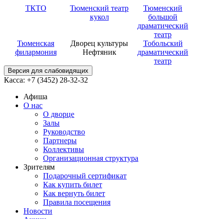
ТКТО
Тюменский театр
Тюменский
кукол
большой
драматический
театр
Тюменская
Дворец культуры
Тобольский
филармония
Нефтяник
драматический
театр
Версия для слабовидящих
Касса: +7 (3452)
28-32-32
Афиша
О нас
О дворце
Залы
Руководство
Партнеры
Коллективы
Организационная структура
Зрителям
Подарочный сертификат
Как купить билет
Как вернуть билет
Правила посещения
Новости