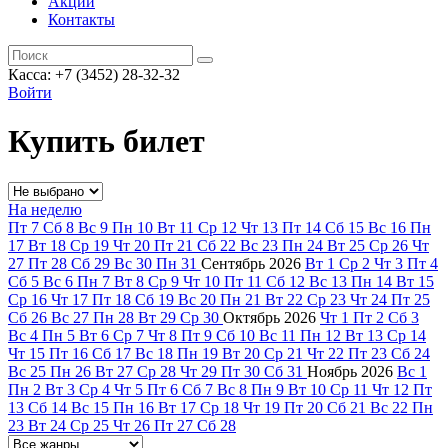
Акции
Контакты
Касса: +7 (3452)
28-32-32
Войти
Купить билет
На неделю
Пт
7
Сб
8
Вс
9
Пн
10
Вт
11
Ср
12
Чт
13
Пт
14
Сб
15
Вс
16
Пн
17
Вт
18
Ср
19
Чт
20
Пт
21
Сб
22
Вс
23
Пн
24
Вт
25
Ср
26
Чт
27
Пт
28
Сб
29
Вс
30
Пн
31
Сентябрь
2026
Вт
1
Ср
2
Чт
3
Пт
4
Сб
5
Вс
6
Пн
7
Вт
8
Ср
9
Чт
10
Пт
11
Сб
12
Вс
13
Пн
14
Вт
15
Ср
16
Чт
17
Пт
18
Сб
19
Вс
20
Пн
21
Вт
22
Ср
23
Чт
24
Пт
25
Сб
26
Вс
27
Пн
28
Вт
29
Ср
30
Октябрь
2026
Чт
1
Пт
2
Сб
3
Вс
4
Пн
5
Вт
6
Ср
7
Чт
8
Пт
9
Сб
10
Вс
11
Пн
12
Вт
13
Ср
14
Чт
15
Пт
16
Сб
17
Вс
18
Пн
19
Вт
20
Ср
21
Чт
22
Пт
23
Сб
24
Вс
25
Пн
26
Вт
27
Ср
28
Чт
29
Пт
30
Сб
31
Ноябрь
2026
Вс
1
Пн
2
Вт
3
Ср
4
Чт
5
Пт
6
Сб
7
Вс
8
Пн
9
Вт
10
Ср
11
Чт
12
Пт
13
Сб
14
Вс
15
Пн
16
Вт
17
Ср
18
Чт
19
Пт
20
Сб
21
Вс
22
Пн
23
Вт
24
Ср
25
Чт
26
Пт
27
Сб
28