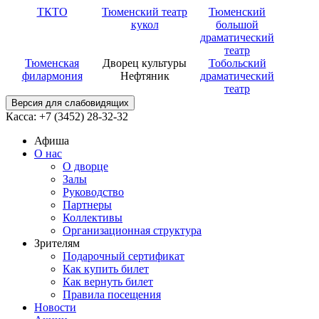
ТКТО
Тюменский театр
Тюменский
кукол
большой
драматический
театр
Тюменская
Дворец культуры
Тобольский
филармония
Нефтяник
драматический
театр
Версия для слабовидящих
Касса: +7 (3452)
28-32-32
Афиша
О нас
О дворце
Залы
Руководство
Партнеры
Коллективы
Организационная структура
Зрителям
Подарочный сертификат
Как купить билет
Как вернуть билет
Правила посещения
Новости