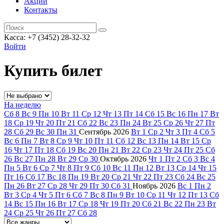
Акции
Контакты
Касса: +7 (3452)
28-32-32
Войти
Купить билет
На неделю
Сб
8
Вс
9
Пн
10
Вт
11
Ср
12
Чт
13
Пт
14
Сб
15
Вс
16
Пн
17
Вт
18
Ср
19
Чт
20
Пт
21
Сб
22
Вс
23
Пн
24
Вт
25
Ср
26
Чт
27
Пт
28
Сб
29
Вс
30
Пн
31
Сентябрь
2026
Вт
1
Ср
2
Чт
3
Пт
4
Сб
5
Вс
6
Пн
7
Вт
8
Ср
9
Чт
10
Пт
11
Сб
12
Вс
13
Пн
14
Вт
15
Ср
16
Чт
17
Пт
18
Сб
19
Вс
20
Пн
21
Вт
22
Ср
23
Чт
24
Пт
25
Сб
26
Вс
27
Пн
28
Вт
29
Ср
30
Октябрь
2026
Чт
1
Пт
2
Сб
3
Вс
4
Пн
5
Вт
6
Ср
7
Чт
8
Пт
9
Сб
10
Вс
11
Пн
12
Вт
13
Ср
14
Чт
15
Пт
16
Сб
17
Вс
18
Пн
19
Вт
20
Ср
21
Чт
22
Пт
23
Сб
24
Вс
25
Пн
26
Вт
27
Ср
28
Чт
29
Пт
30
Сб
31
Ноябрь
2026
Вс
1
Пн
2
Вт
3
Ср
4
Чт
5
Пт
6
Сб
7
Вс
8
Пн
9
Вт
10
Ср
11
Чт
12
Пт
13
Сб
14
Вс
15
Пн
16
Вт
17
Ср
18
Чт
19
Пт
20
Сб
21
Вс
22
Пн
23
Вт
24
Ср
25
Чт
26
Пт
27
Сб
28