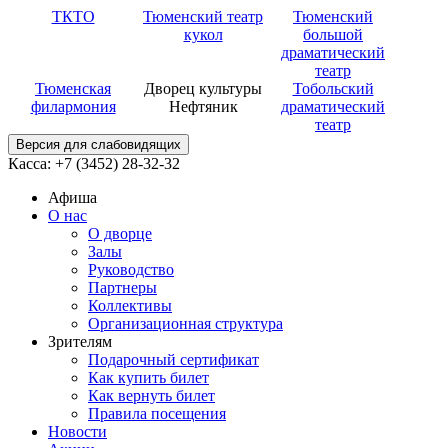
ТКТО
Тюменский театр
Тюменский
кукол
большой
драматический
театр
Тюменская
Дворец культуры
Тобольский
филармония
Нефтяник
драматический
театр
Версия для слабовидящих
Касса: +7 (3452)
28-32-32
Афиша
О нас
О дворце
Залы
Руководство
Партнеры
Коллективы
Организационная структура
Зрителям
Подарочный сертификат
Как купить билет
Как вернуть билет
Правила посещения
Новости