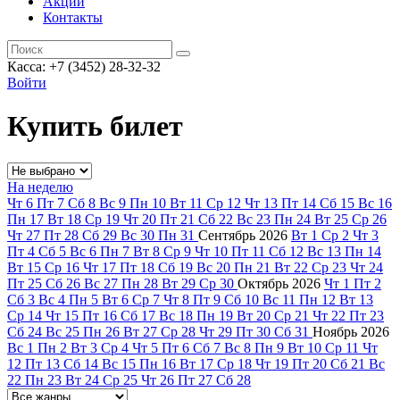
Акции
Контакты
Касса: +7 (3452)
28-32-32
Войти
Купить билет
На неделю
Чт
6
Пт
7
Сб
8
Вс
9
Пн
10
Вт
11
Ср
12
Чт
13
Пт
14
Сб
15
Вс
16
Пн
17
Вт
18
Ср
19
Чт
20
Пт
21
Сб
22
Вс
23
Пн
24
Вт
25
Ср
26
Чт
27
Пт
28
Сб
29
Вс
30
Пн
31
Сентябрь
2026
Вт
1
Ср
2
Чт
3
Пт
4
Сб
5
Вс
6
Пн
7
Вт
8
Ср
9
Чт
10
Пт
11
Сб
12
Вс
13
Пн
14
Вт
15
Ср
16
Чт
17
Пт
18
Сб
19
Вс
20
Пн
21
Вт
22
Ср
23
Чт
24
Пт
25
Сб
26
Вс
27
Пн
28
Вт
29
Ср
30
Октябрь
2026
Чт
1
Пт
2
Сб
3
Вс
4
Пн
5
Вт
6
Ср
7
Чт
8
Пт
9
Сб
10
Вс
11
Пн
12
Вт
13
Ср
14
Чт
15
Пт
16
Сб
17
Вс
18
Пн
19
Вт
20
Ср
21
Чт
22
Пт
23
Сб
24
Вс
25
Пн
26
Вт
27
Ср
28
Чт
29
Пт
30
Сб
31
Ноябрь
2026
Вс
1
Пн
2
Вт
3
Ср
4
Чт
5
Пт
6
Сб
7
Вс
8
Пн
9
Вт
10
Ср
11
Чт
12
Пт
13
Сб
14
Вс
15
Пн
16
Вт
17
Ср
18
Чт
19
Пт
20
Сб
21
Вс
22
Пн
23
Вт
24
Ср
25
Чт
26
Пт
27
Сб
28