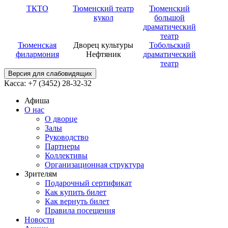
ТКТО
Тюменский театр
Тюменский
кукол
большой
драматический
театр
Тюменская
Дворец культуры
Тобольский
филармония
Нефтяник
драматический
театр
Версия для слабовидящих
Касса: +7 (3452)
28-32-32
Афиша
О нас
О дворце
Залы
Руководство
Партнеры
Коллективы
Организационная структура
Зрителям
Подарочный сертификат
Как купить билет
Как вернуть билет
Правила посещения
Новости