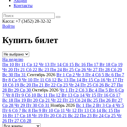
Акции
Контакты
Касса: +7 (3452)
28-32-32
Войти
Купить билет
На неделю
Пн
10
Вт
11
Ср
12
Чт
13
Пт
14
Сб
15
Вс
16
Пн
17
Вт
18
Ср
19
Чт
20
Пт
21
Сб
22
Вс
23
Пн
24
Вт
25
Ср
26
Чт
27
Пт
28
Сб
29
Вс
30
Пн
31
Сентябрь
2026
Вт
1
Ср
2
Чт
3
Пт
4
Сб
5
Вс
6
Пн
7
Вт
8
Ср
9
Чт
10
Пт
11
Сб
12
Вс
13
Пн
14
Вт
15
Ср
16
Чт
17
Пт
18
Сб
19
Вс
20
Пн
21
Вт
22
Ср
23
Чт
24
Пт
25
Сб
26
Вс
27
Пн
28
Вт
29
Ср
30
Октябрь
2026
Чт
1
Пт
2
Сб
3
Вс
4
Пн
5
Вт
6
Ср
7
Чт
8
Пт
9
Сб
10
Вс
11
Пн
12
Вт
13
Ср
14
Чт
15
Пт
16
Сб
17
Вс
18
Пн
19
Вт
20
Ср
21
Чт
22
Пт
23
Сб
24
Вс
25
Пн
26
Вт
27
Ср
28
Чт
29
Пт
30
Сб
31
Ноябрь
2026
Вс
1
Пн
2
Вт
3
Ср
4
Чт
5
Пт
6
Сб
7
Вс
8
Пн
9
Вт
10
Ср
11
Чт
12
Пт
13
Сб
14
Вс
15
Пн
16
Вт
17
Ср
18
Чт
19
Пт
20
Сб
21
Вс
22
Пн
23
Вт
24
Ср
25
Чт
26
Пт
27
Сб
28