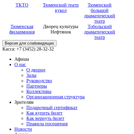
ТКТО
Тюменский театр
Тюменский
кукол
большой
драматический
театр
Тюменская
Дворец культуры
Тобольский
филармония
Нефтяник
драматический
театр
Версия для слабовидящих
Касса: +7 (3452)
28-32-32
Афиша
О нас
О дворце
Залы
Руководство
Партнеры
Коллективы
Организационная структура
Зрителям
Подарочный сертификат
Как купить билет
Как вернуть билет
Правила посещения
Новости