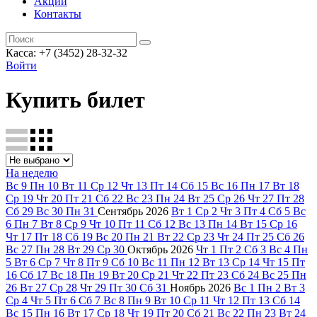
Акции
Контакты
Касса: +7 (3452)
28-32-32
Войти
Купить билет
На неделю
Вс
9
Пн
10
Вт
11
Ср
12
Чт
13
Пт
14
Сб
15
Вс
16
Пн
17
Вт
18
Ср
19
Чт
20
Пт
21
Сб
22
Вс
23
Пн
24
Вт
25
Ср
26
Чт
27
Пт
28
Сб
29
Вс
30
Пн
31
Сентябрь
2026
Вт
1
Ср
2
Чт
3
Пт
4
Сб
5
Вс
6
Пн
7
Вт
8
Ср
9
Чт
10
Пт
11
Сб
12
Вс
13
Пн
14
Вт
15
Ср
16
Чт
17
Пт
18
Сб
19
Вс
20
Пн
21
Вт
22
Ср
23
Чт
24
Пт
25
Сб
26
Вс
27
Пн
28
Вт
29
Ср
30
Октябрь
2026
Чт
1
Пт
2
Сб
3
Вс
4
Пн
5
Вт
6
Ср
7
Чт
8
Пт
9
Сб
10
Вс
11
Пн
12
Вт
13
Ср
14
Чт
15
Пт
16
Сб
17
Вс
18
Пн
19
Вт
20
Ср
21
Чт
22
Пт
23
Сб
24
Вс
25
Пн
26
Вт
27
Ср
28
Чт
29
Пт
30
Сб
31
Ноябрь
2026
Вс
1
Пн
2
Вт
3
Ср
4
Чт
5
Пт
6
Сб
7
Вс
8
Пн
9
Вт
10
Ср
11
Чт
12
Пт
13
Сб
14
Вс
15
Пн
16
Вт
17
Ср
18
Чт
19
Пт
20
Сб
21
Вс
22
Пн
23
Вт
24