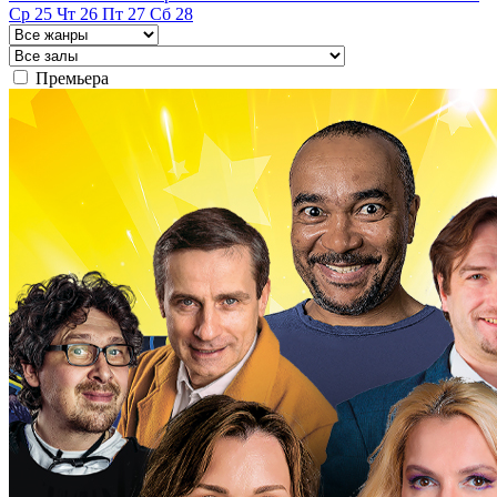
Ср
25
Чт
26
Пт
27
Сб
28
Премьера