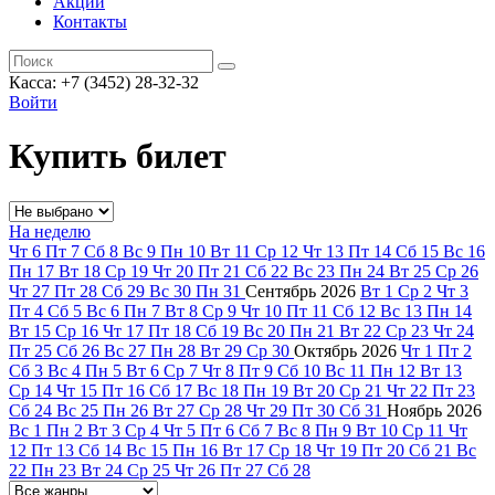
Акции
Контакты
Касса: +7 (3452)
28-32-32
Войти
Купить билет
На неделю
Чт
6
Пт
7
Сб
8
Вс
9
Пн
10
Вт
11
Ср
12
Чт
13
Пт
14
Сб
15
Вс
16
Пн
17
Вт
18
Ср
19
Чт
20
Пт
21
Сб
22
Вс
23
Пн
24
Вт
25
Ср
26
Чт
27
Пт
28
Сб
29
Вс
30
Пн
31
Сентябрь
2026
Вт
1
Ср
2
Чт
3
Пт
4
Сб
5
Вс
6
Пн
7
Вт
8
Ср
9
Чт
10
Пт
11
Сб
12
Вс
13
Пн
14
Вт
15
Ср
16
Чт
17
Пт
18
Сб
19
Вс
20
Пн
21
Вт
22
Ср
23
Чт
24
Пт
25
Сб
26
Вс
27
Пн
28
Вт
29
Ср
30
Октябрь
2026
Чт
1
Пт
2
Сб
3
Вс
4
Пн
5
Вт
6
Ср
7
Чт
8
Пт
9
Сб
10
Вс
11
Пн
12
Вт
13
Ср
14
Чт
15
Пт
16
Сб
17
Вс
18
Пн
19
Вт
20
Ср
21
Чт
22
Пт
23
Сб
24
Вс
25
Пн
26
Вт
27
Ср
28
Чт
29
Пт
30
Сб
31
Ноябрь
2026
Вс
1
Пн
2
Вт
3
Ср
4
Чт
5
Пт
6
Сб
7
Вс
8
Пн
9
Вт
10
Ср
11
Чт
12
Пт
13
Сб
14
Вс
15
Пн
16
Вт
17
Ср
18
Чт
19
Пт
20
Сб
21
Вс
22
Пн
23
Вт
24
Ср
25
Чт
26
Пт
27
Сб
28