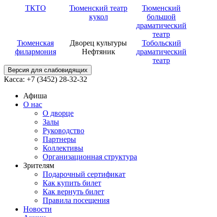
ТКТО
Тюменский театр
Тюменский
кукол
большой
драматический
театр
Тюменская
Дворец культуры
Тобольский
филармония
Нефтяник
драматический
театр
Версия для слабовидящих
Касса: +7 (3452)
28-32-32
Афиша
О нас
О дворце
Залы
Руководство
Партнеры
Коллективы
Организационная структура
Зрителям
Подарочный сертификат
Как купить билет
Как вернуть билет
Правила посещения
Новости