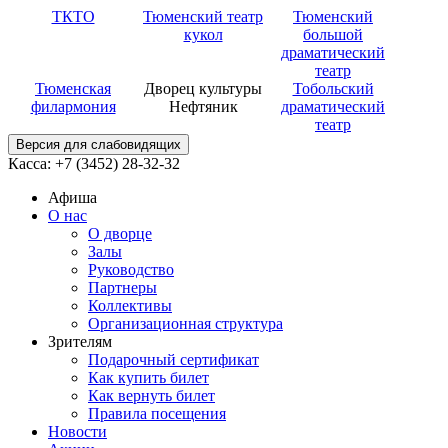
ТКТО
Тюменский театр
Тюменский
кукол
большой
драматический
театр
Тюменская
Дворец культуры
Тобольский
филармония
Нефтяник
драматический
театр
Версия для слабовидящих
Касса: +7 (3452)
28-32-32
Афиша
О нас
О дворце
Залы
Руководство
Партнеры
Коллективы
Организационная структура
Зрителям
Подарочный сертификат
Как купить билет
Как вернуть билет
Правила посещения
Новости