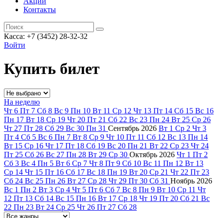
Акции
Контакты
Касса: +7 (3452)
28-32-32
Войти
Купить билет
На неделю
Чт
6
Пт
7
Сб
8
Вс
9
Пн
10
Вт
11
Ср
12
Чт
13
Пт
14
Сб
15
Вс
16
Пн
17
Вт
18
Ср
19
Чт
20
Пт
21
Сб
22
Вс
23
Пн
24
Вт
25
Ср
26
Чт
27
Пт
28
Сб
29
Вс
30
Пн
31
Сентябрь
2026
Вт
1
Ср
2
Чт
3
Пт
4
Сб
5
Вс
6
Пн
7
Вт
8
Ср
9
Чт
10
Пт
11
Сб
12
Вс
13
Пн
14
Вт
15
Ср
16
Чт
17
Пт
18
Сб
19
Вс
20
Пн
21
Вт
22
Ср
23
Чт
24
Пт
25
Сб
26
Вс
27
Пн
28
Вт
29
Ср
30
Октябрь
2026
Чт
1
Пт
2
Сб
3
Вс
4
Пн
5
Вт
6
Ср
7
Чт
8
Пт
9
Сб
10
Вс
11
Пн
12
Вт
13
Ср
14
Чт
15
Пт
16
Сб
17
Вс
18
Пн
19
Вт
20
Ср
21
Чт
22
Пт
23
Сб
24
Вс
25
Пн
26
Вт
27
Ср
28
Чт
29
Пт
30
Сб
31
Ноябрь
2026
Вс
1
Пн
2
Вт
3
Ср
4
Чт
5
Пт
6
Сб
7
Вс
8
Пн
9
Вт
10
Ср
11
Чт
12
Пт
13
Сб
14
Вс
15
Пн
16
Вт
17
Ср
18
Чт
19
Пт
20
Сб
21
Вс
22
Пн
23
Вт
24
Ср
25
Чт
26
Пт
27
Сб
28