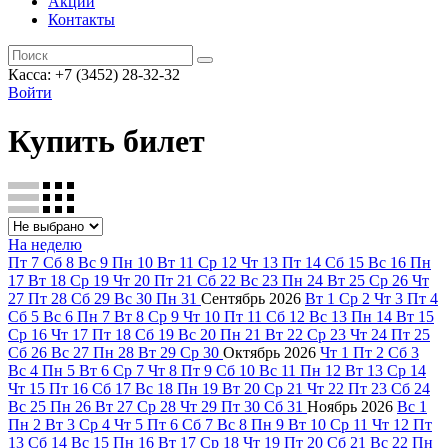
Акции
Контакты
Касса: +7 (3452)
28-32-32
Войти
Купить билет
На неделю
Пт
7
Сб
8
Вс
9
Пн
10
Вт
11
Ср
12
Чт
13
Пт
14
Сб
15
Вс
16
Пн
17
Вт
18
Ср
19
Чт
20
Пт
21
Сб
22
Вс
23
Пн
24
Вт
25
Ср
26
Чт
27
Пт
28
Сб
29
Вс
30
Пн
31
Сентябрь
2026
Вт
1
Ср
2
Чт
3
Пт
4
Сб
5
Вс
6
Пн
7
Вт
8
Ср
9
Чт
10
Пт
11
Сб
12
Вс
13
Пн
14
Вт
15
Ср
16
Чт
17
Пт
18
Сб
19
Вс
20
Пн
21
Вт
22
Ср
23
Чт
24
Пт
25
Сб
26
Вс
27
Пн
28
Вт
29
Ср
30
Октябрь
2026
Чт
1
Пт
2
Сб
3
Вс
4
Пн
5
Вт
6
Ср
7
Чт
8
Пт
9
Сб
10
Вс
11
Пн
12
Вт
13
Ср
14
Чт
15
Пт
16
Сб
17
Вс
18
Пн
19
Вт
20
Ср
21
Чт
22
Пт
23
Сб
24
Вс
25
Пн
26
Вт
27
Ср
28
Чт
29
Пт
30
Сб
31
Ноябрь
2026
Вс
1
Пн
2
Вт
3
Ср
4
Чт
5
Пт
6
Сб
7
Вс
8
Пн
9
Вт
10
Ср
11
Чт
12
Пт
13
Сб
14
Вс
15
Пн
16
Вт
17
Ср
18
Чт
19
Пт
20
Сб
21
Вс
22
Пн