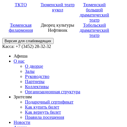
ТКТО
Тюменский театр
Тюменский
кукол
большой
драматический
театр
Тюменская
Дворец культуры
Тобольский
филармония
Нефтяник
драматический
театр
Версия для слабовидящих
Касса: +7 (3452)
28-32-32
Афиша
О нас
О дворце
Залы
Руководство
Партнеры
Коллективы
Организационная структура
Зрителям
Подарочный сертификат
Как купить билет
Как вернуть билет
Правила посещения
Новости