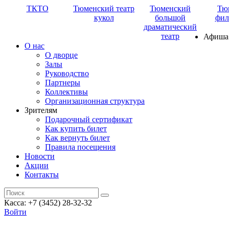
ТКТО
Тюменский театр
Тюменский
Тю
кукол
большой
фил
драматический
театр
Афиша
О нас
О дворце
Залы
Руководство
Партнеры
Коллективы
Организационная структура
Зрителям
Подарочный сертификат
Как купить билет
Как вернуть билет
Правила посещения
Новости
Акции
Контакты
Касса: +7 (3452)
28-32-32
Войти