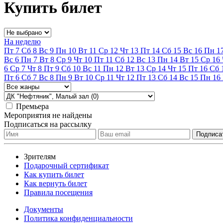
Купить билет
На неделю
Пт
7
Сб
8
Вс
9
Пн
10
Вт
11
Ср
12
Чт
13
Пт
14
Сб
15
Вс
16
Пн
1
Вс
6
Пн
7
Вт
8
Ср
9
Чт
10
Пт
11
Сб
12
Вс
13
Пн
14
Вт
15
Ср
16
6
Ср
7
Чт
8
Пт
9
Сб
10
Вс
11
Пн
12
Вт
13
Ср
14
Чт
15
Пт
16
Сб
Пт
6
Сб
7
Вс
8
Пн
9
Вт
10
Ср
11
Чт
12
Пт
13
Сб
14
Вс
15
Пн
16
Премьера
Мероприятия не найдены
Подписаться на рассылку
Зрителям
Подарочный сертификат
Как купить билет
Как вернуть билет
Правила посещения
Документы
Политика конфиденциальности