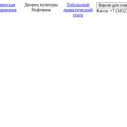
менская
Дворец культуры
Тобольский
Версия для сл
армония
Нефтяник
драматический
Касса: +7 (3452
театр