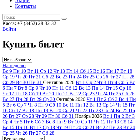
Акции
Контакты
Касса: +7 (3452)
28-32-32
Войти
Купить билет
На неделю
Вс
9
Пн
10
Вт
11
Ср
12
Чт
13
Пт
14
Сб
15
Вс
16
Пн
17
Вт
18
Ср
19
Чт
20
Пт
21
Сб
22
Вс
23
Пн
24
Вт
25
Ср
26
Чт
27
Пт
28
Сб
29
Вс
30
Пн
31
Сентябрь
2026
Вт
1
Ср
2
Чт
3
Пт
4
Сб
5
Вс
6
Пн
7
Вт
8
Ср
9
Чт
10
Пт
11
Сб
12
Вс
13
Пн
14
Вт
15
Ср
16
Чт
17
Пт
18
Сб
19
Вс
20
Пн
21
Вт
22
Ср
23
Чт
24
Пт
25
Сб
26
Вс
27
Пн
28
Вт
29
Ср
30
Октябрь
2026
Чт
1
Пт
2
Сб
3
Вс
4
Пн
5
Вт
6
Ср
7
Чт
8
Пт
9
Сб
10
Вс
11
Пн
12
Вт
13
Ср
14
Чт
15
Пт
16
Сб
17
Вс
18
Пн
19
Вт
20
Ср
21
Чт
22
Пт
23
Сб
24
Вс
25
Пн
26
Вт
27
Ср
28
Чт
29
Пт
30
Сб
31
Ноябрь
2026
Вс
1
Пн
2
Вт
3
Ср
4
Чт
5
Пт
6
Сб
7
Вс
8
Пн
9
Вт
10
Ср
11
Чт
12
Пт
13
Сб
14
Вс
15
Пн
16
Вт
17
Ср
18
Чт
19
Пт
20
Сб
21
Вс
22
Пн
23
Вт
24
Ср
25
Чт
26
Пт
27
Сб
28