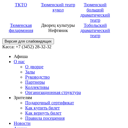
ТКТО
Тюменский театр
Тюменский
кукол
большой
драматический
театр
Тюменская
Дворец культуры
Тобольский
филармония
Нефтяник
драматический
театр
Версия для слабовидящих
Касса: +7 (3452)
28-32-32
Афиша
О нас
О дворце
Залы
Руководство
Партнеры
Коллективы
Организационная структура
Зрителям
Подарочный сертификат
Как купить билет
Как вернуть билет
Правила посещения
Новости