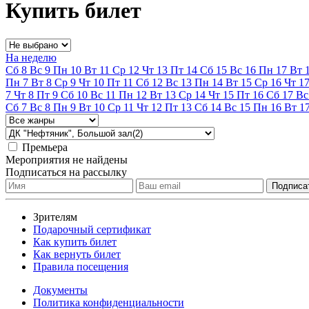
Купить билет
На неделю
Сб
8
Вс
9
Пн
10
Вт
11
Ср
12
Чт
13
Пт
14
Сб
15
Вс
16
Пн
17
Вт
Пн
7
Вт
8
Ср
9
Чт
10
Пт
11
Сб
12
Вс
13
Пн
14
Вт
15
Ср
16
Чт
1
7
Чт
8
Пт
9
Сб
10
Вс
11
Пн
12
Вт
13
Ср
14
Чт
15
Пт
16
Сб
17
Вс
Сб
7
Вс
8
Пн
9
Вт
10
Ср
11
Чт
12
Пт
13
Сб
14
Вс
15
Пн
16
Вт
1
Премьера
Мероприятия не найдены
Подписаться на рассылку
Зрителям
Подарочный сертификат
Как купить билет
Как вернуть билет
Правила посещения
Документы
Политика конфиденциальности