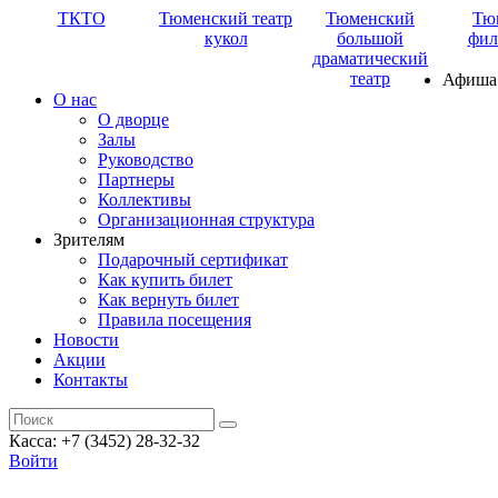
ТКТО
Тюменский театр
Тюменский
Тю
кукол
большой
фил
драматический
театр
Афиша
О нас
О дворце
Залы
Руководство
Партнеры
Коллективы
Организационная структура
Зрителям
Подарочный сертификат
Как купить билет
Как вернуть билет
Правила посещения
Новости
Акции
Контакты
Касса: +7 (3452)
28-32-32
Войти