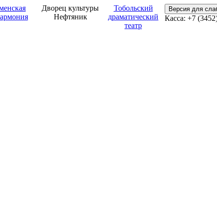
менская
Дворец культуры
Тобольский
Версия для сл
армония
Нефтяник
драматический
Касса: +7 (3452
театр