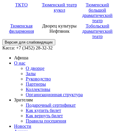
ТКТО
Тюменский театр
Тюменский
кукол
большой
драматический
театр
Тюменская
Дворец культуры
Тобольский
филармония
Нефтяник
драматический
театр
Версия для слабовидящих
Касса: +7 (3452)
28-32-32
Афиша
О нас
О дворце
Залы
Руководство
Партнеры
Коллективы
Организационная структура
Зрителям
Подарочный сертификат
Как купить билет
Как вернуть билет
Правила посещения
Новости