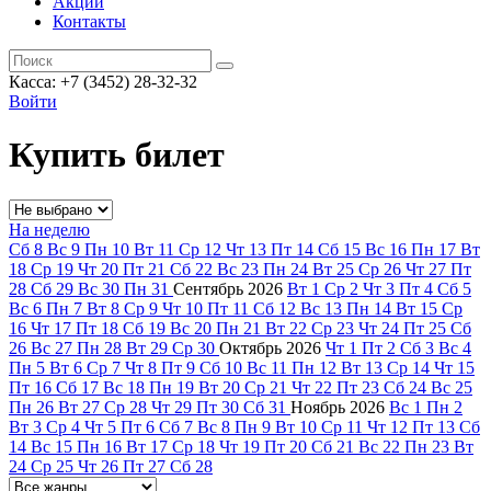
Акции
Контакты
Касса: +7 (3452)
28-32-32
Войти
Купить билет
На неделю
Сб
8
Вс
9
Пн
10
Вт
11
Ср
12
Чт
13
Пт
14
Сб
15
Вс
16
Пн
17
Вт
18
Ср
19
Чт
20
Пт
21
Сб
22
Вс
23
Пн
24
Вт
25
Ср
26
Чт
27
Пт
28
Сб
29
Вс
30
Пн
31
Сентябрь
2026
Вт
1
Ср
2
Чт
3
Пт
4
Сб
5
Вс
6
Пн
7
Вт
8
Ср
9
Чт
10
Пт
11
Сб
12
Вс
13
Пн
14
Вт
15
Ср
16
Чт
17
Пт
18
Сб
19
Вс
20
Пн
21
Вт
22
Ср
23
Чт
24
Пт
25
Сб
26
Вс
27
Пн
28
Вт
29
Ср
30
Октябрь
2026
Чт
1
Пт
2
Сб
3
Вс
4
Пн
5
Вт
6
Ср
7
Чт
8
Пт
9
Сб
10
Вс
11
Пн
12
Вт
13
Ср
14
Чт
15
Пт
16
Сб
17
Вс
18
Пн
19
Вт
20
Ср
21
Чт
22
Пт
23
Сб
24
Вс
25
Пн
26
Вт
27
Ср
28
Чт
29
Пт
30
Сб
31
Ноябрь
2026
Вс
1
Пн
2
Вт
3
Ср
4
Чт
5
Пт
6
Сб
7
Вс
8
Пн
9
Вт
10
Ср
11
Чт
12
Пт
13
Сб
14
Вс
15
Пн
16
Вт
17
Ср
18
Чт
19
Пт
20
Сб
21
Вс
22
Пн
23
Вт
24
Ср
25
Чт
26
Пт
27
Сб
28