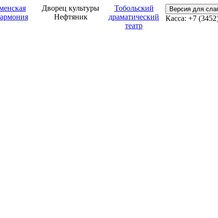
менская
Дворец культуры
Тобольский
Версия для сл
армония
Нефтяник
драматический
Касса: +7 (3452
театр