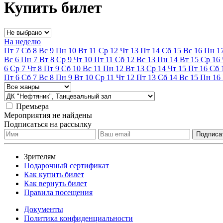
Купить билет
На неделю
Пт
7
Сб
8
Вс
9
Пн
10
Вт
11
Ср
12
Чт
13
Пт
14
Сб
15
Вс
16
Пн
1
Вс
6
Пн
7
Вт
8
Ср
9
Чт
10
Пт
11
Сб
12
Вс
13
Пн
14
Вт
15
Ср
16
6
Ср
7
Чт
8
Пт
9
Сб
10
Вс
11
Пн
12
Вт
13
Ср
14
Чт
15
Пт
16
Сб
Пт
6
Сб
7
Вс
8
Пн
9
Вт
10
Ср
11
Чт
12
Пт
13
Сб
14
Вс
15
Пн
16
Премьера
Мероприятия не найдены
Подписаться на рассылку
Зрителям
Подарочный сертификат
Как купить билет
Как вернуть билет
Правила посещения
Документы
Политика конфиденциальности