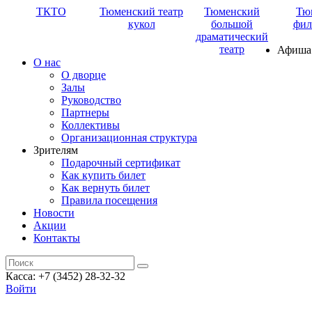
ТКТО
Тюменский театр
Тюменский
Тю
кукол
большой
фил
драматический
театр
Афиша
О нас
О дворце
Залы
Руководство
Партнеры
Коллективы
Организационная структура
Зрителям
Подарочный сертификат
Как купить билет
Как вернуть билет
Правила посещения
Новости
Акции
Контакты
Касса: +7 (3452)
28-32-32
Войти