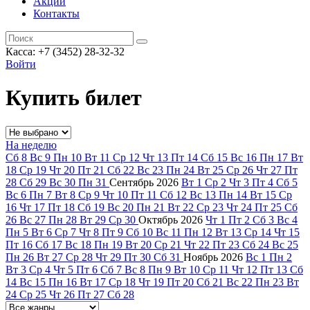
Акции
Контакты
Касса: +7 (3452)
28-32-32
Войти
Купить билет
На неделю
Сб
8
Вс
9
Пн
10
Вт
11
Ср
12
Чт
13
Пт
14
Сб
15
Вс
16
Пн
17
Вт
18
Ср
19
Чт
20
Пт
21
Сб
22
Вс
23
Пн
24
Вт
25
Ср
26
Чт
27
Пт
28
Сб
29
Вс
30
Пн
31
Сентябрь
2026
Вт
1
Ср
2
Чт
3
Пт
4
Сб
5
Вс
6
Пн
7
Вт
8
Ср
9
Чт
10
Пт
11
Сб
12
Вс
13
Пн
14
Вт
15
Ср
16
Чт
17
Пт
18
Сб
19
Вс
20
Пн
21
Вт
22
Ср
23
Чт
24
Пт
25
Сб
26
Вс
27
Пн
28
Вт
29
Ср
30
Октябрь
2026
Чт
1
Пт
2
Сб
3
Вс
4
Пн
5
Вт
6
Ср
7
Чт
8
Пт
9
Сб
10
Вс
11
Пн
12
Вт
13
Ср
14
Чт
15
Пт
16
Сб
17
Вс
18
Пн
19
Вт
20
Ср
21
Чт
22
Пт
23
Сб
24
Вс
25
Пн
26
Вт
27
Ср
28
Чт
29
Пт
30
Сб
31
Ноябрь
2026
Вс
1
Пн
2
Вт
3
Ср
4
Чт
5
Пт
6
Сб
7
Вс
8
Пн
9
Вт
10
Ср
11
Чт
12
Пт
13
Сб
14
Вс
15
Пн
16
Вт
17
Ср
18
Чт
19
Пт
20
Сб
21
Вс
22
Пн
23
Вт
24
Ср
25
Чт
26
Пт
27
Сб
28