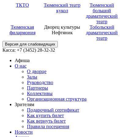
ТКТО
Тюменский театр
Тюменский
кукол
большой
драматический
театр
Тюменская
Дворец культуры
Тобольский
филармония
Нефтяник
драматический
театр
Версия для слабовидящих
Касса: +7 (3452)
28-32-32
Афиша
О нас
О дворце
Залы
Руководство
Партнеры
Коллективы
Организационная структура
Зрителям
Подарочный сертификат
Как купить билет
Как вернуть билет
Правила посещения
Новости