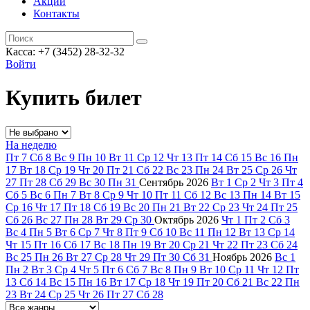
Акции
Контакты
Касса: +7 (3452)
28-32-32
Войти
Купить билет
На неделю
Пт
7
Сб
8
Вс
9
Пн
10
Вт
11
Ср
12
Чт
13
Пт
14
Сб
15
Вс
16
Пн
17
Вт
18
Ср
19
Чт
20
Пт
21
Сб
22
Вс
23
Пн
24
Вт
25
Ср
26
Чт
27
Пт
28
Сб
29
Вс
30
Пн
31
Сентябрь
2026
Вт
1
Ср
2
Чт
3
Пт
4
Сб
5
Вс
6
Пн
7
Вт
8
Ср
9
Чт
10
Пт
11
Сб
12
Вс
13
Пн
14
Вт
15
Ср
16
Чт
17
Пт
18
Сб
19
Вс
20
Пн
21
Вт
22
Ср
23
Чт
24
Пт
25
Сб
26
Вс
27
Пн
28
Вт
29
Ср
30
Октябрь
2026
Чт
1
Пт
2
Сб
3
Вс
4
Пн
5
Вт
6
Ср
7
Чт
8
Пт
9
Сб
10
Вс
11
Пн
12
Вт
13
Ср
14
Чт
15
Пт
16
Сб
17
Вс
18
Пн
19
Вт
20
Ср
21
Чт
22
Пт
23
Сб
24
Вс
25
Пн
26
Вт
27
Ср
28
Чт
29
Пт
30
Сб
31
Ноябрь
2026
Вс
1
Пн
2
Вт
3
Ср
4
Чт
5
Пт
6
Сб
7
Вс
8
Пн
9
Вт
10
Ср
11
Чт
12
Пт
13
Сб
14
Вс
15
Пн
16
Вт
17
Ср
18
Чт
19
Пт
20
Сб
21
Вс
22
Пн
23
Вт
24
Ср
25
Чт
26
Пт
27
Сб
28