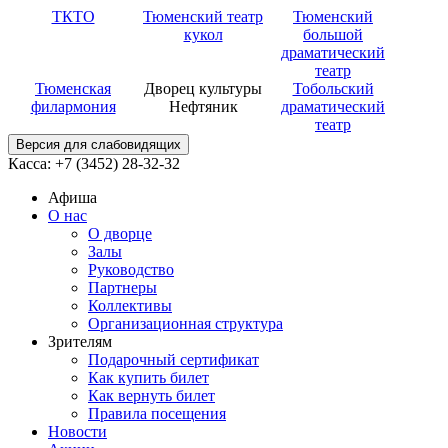
ТКТО
Тюменский театр
Тюменский
кукол
большой
драматический
театр
Тюменская
Дворец культуры
Тобольский
филармония
Нефтяник
драматический
театр
Версия для слабовидящих
Касса: +7 (3452)
28-32-32
Афиша
О нас
О дворце
Залы
Руководство
Партнеры
Коллективы
Организационная структура
Зрителям
Подарочный сертификат
Как купить билет
Как вернуть билет
Правила посещения
Новости