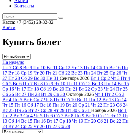
Акции
Контакты
Касса: +7 (3452)
28-32-32
Войти
Купить билет
На неделю
Пт
7
Сб
8
Вс
9
Пн
10
Вт
11
Ср
12
Чт
13
Пт
14
Сб
15
Вс
16
Пн
17
Вт
18
Ср
19
Чт
20
Пт
21
Сб
22
Вс
23
Пн
24
Вт
25
Ср
26
Чт
27
Пт
28
Сб
29
Вс
30
Пн
31
Сентябрь
2026
Вт
1
Ср
2
Чт
3
Пт
4
Сб
5
Вс
6
Пн
7
Вт
8
Ср
9
Чт
10
Пт
11
Сб
12
Вс
13
Пн
14
Вт
15
Ср
16
Чт
17
Пт
18
Сб
19
Вс
20
Пн
21
Вт
22
Ср
23
Чт
24
Пт
25
Сб
26
Вс
27
Пн
28
Вт
29
Ср
30
Октябрь
2026
Чт
1
Пт
2
Сб
3
Вс
4
Пн
5
Вт
6
Ср
7
Чт
8
Пт
9
Сб
10
Вс
11
Пн
12
Вт
13
Ср
14
Чт
15
Пт
16
Сб
17
Вс
18
Пн
19
Вт
20
Ср
21
Чт
22
Пт
23
Сб
24
Вс
25
Пн
26
Вт
27
Ср
28
Чт
29
Пт
30
Сб
31
Ноябрь
2026
Вс
1
Пн
2
Вт
3
Ср
4
Чт
5
Пт
6
Сб
7
Вс
8
Пн
9
Вт
10
Ср
11
Чт
12
Пт
13
Сб
14
Вс
15
Пн
16
Вт
17
Ср
18
Чт
19
Пт
20
Сб
21
Вс
22
Пн
23
Вт
24
Ср
25
Чт
26
Пт
27
Сб
28