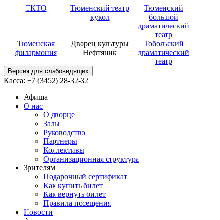
ТКТО
Тюменский театр
Тюменский
кукол
большой
драматический
театр
Тюменская
Дворец культуры
Тобольский
филармония
Нефтяник
драматический
театр
Версия для слабовидящих
Касса: +7 (3452)
28-32-32
Афиша
О нас
О дворце
Залы
Руководство
Партнеры
Коллективы
Организационная структура
Зрителям
Подарочный сертификат
Как купить билет
Как вернуть билет
Правила посещения
Новости