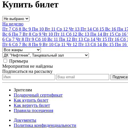
Купить билет
На неделю
Пт
7
Сб
8
Вс
9
Пн
10
Вт
11
Ср
12
Чт
13
Пт
14
Сб
15
Вс
16
Пн
1
Вс
6
Пн
7
Вт
8
Ср
9
Чт
10
Пт
11
Сб
12
Вс
13
Пн
14
Вт
15
Ср
16
6
Ср
7
Чт
8
Пт
9
Сб
10
Вс
11
Пн
12
Вт
13
Ср
14
Чт
15
Пт
16
Сб
Пт
6
Сб
7
Вс
8
Пн
9
Вт
10
Ср
11
Чт
12
Пт
13
Сб
14
Вс
15
Пн
16
Премьера
Мероприятия не найдены
Подписаться на рассылку
Зрителям
Подарочный сертификат
Как купить билет
Как вернуть билет
Правила посещения
Документы
Политика конфиденциальности