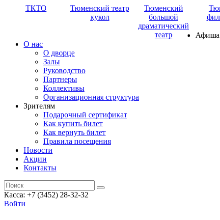
ТКТО
Тюменский театр
Тюменский
Тю
кукол
большой
фил
драматический
театр
Афиша
О нас
О дворце
Залы
Руководство
Партнеры
Коллективы
Организационная структура
Зрителям
Подарочный сертификат
Как купить билет
Как вернуть билет
Правила посещения
Новости
Акции
Контакты
Касса: +7 (3452)
28-32-32
Войти