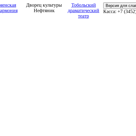
менская
Дворец культуры
Тобольский
Версия для сл
армония
Нефтяник
драматический
Касса: +7 (3452
театр