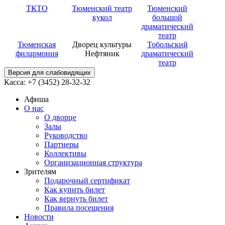
ТКТО
Тюменский театр
Тюменский
кукол
большой
драматический
театр
Тюменская
Дворец культуры
Тобольский
филармония
Нефтяник
драматический
театр
Версия для слабовидящих
Касса: +7 (3452)
28-32-32
Афиша
О нас
О дворце
Залы
Руководство
Партнеры
Коллективы
Организационная структура
Зрителям
Подарочный сертификат
Как купить билет
Как вернуть билет
Правила посещения
Новости