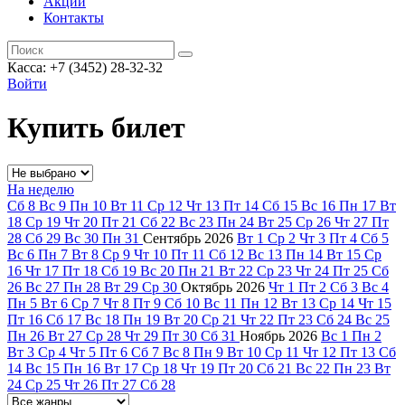
Акции
Контакты
Касса: +7 (3452)
28-32-32
Войти
Купить билет
На неделю
Сб
8
Вс
9
Пн
10
Вт
11
Ср
12
Чт
13
Пт
14
Сб
15
Вс
16
Пн
17
Вт
18
Ср
19
Чт
20
Пт
21
Сб
22
Вс
23
Пн
24
Вт
25
Ср
26
Чт
27
Пт
28
Сб
29
Вс
30
Пн
31
Сентябрь
2026
Вт
1
Ср
2
Чт
3
Пт
4
Сб
5
Вс
6
Пн
7
Вт
8
Ср
9
Чт
10
Пт
11
Сб
12
Вс
13
Пн
14
Вт
15
Ср
16
Чт
17
Пт
18
Сб
19
Вс
20
Пн
21
Вт
22
Ср
23
Чт
24
Пт
25
Сб
26
Вс
27
Пн
28
Вт
29
Ср
30
Октябрь
2026
Чт
1
Пт
2
Сб
3
Вс
4
Пн
5
Вт
6
Ср
7
Чт
8
Пт
9
Сб
10
Вс
11
Пн
12
Вт
13
Ср
14
Чт
15
Пт
16
Сб
17
Вс
18
Пн
19
Вт
20
Ср
21
Чт
22
Пт
23
Сб
24
Вс
25
Пн
26
Вт
27
Ср
28
Чт
29
Пт
30
Сб
31
Ноябрь
2026
Вс
1
Пн
2
Вт
3
Ср
4
Чт
5
Пт
6
Сб
7
Вс
8
Пн
9
Вт
10
Ср
11
Чт
12
Пт
13
Сб
14
Вс
15
Пн
16
Вт
17
Ср
18
Чт
19
Пт
20
Сб
21
Вс
22
Пн
23
Вт
24
Ср
25
Чт
26
Пт
27
Сб
28