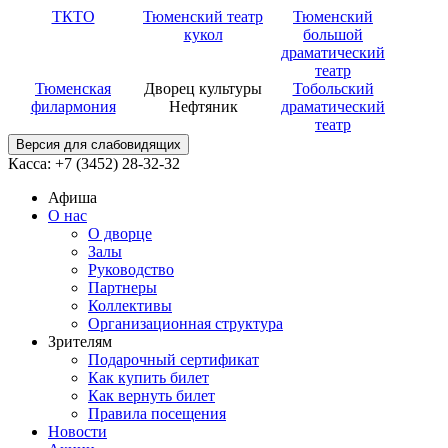
ТКТО
Тюменский театр
Тюменский
кукол
большой
драматический
театр
Тюменская
Дворец культуры
Тобольский
филармония
Нефтяник
драматический
театр
Версия для слабовидящих
Касса: +7 (3452)
28-32-32
Афиша
О нас
О дворце
Залы
Руководство
Партнеры
Коллективы
Организационная структура
Зрителям
Подарочный сертификат
Как купить билет
Как вернуть билет
Правила посещения
Новости