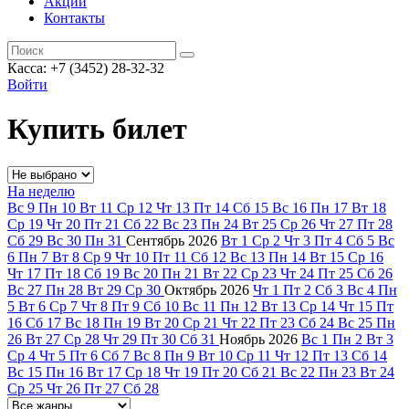
Акции
Контакты
Касса: +7 (3452)
28-32-32
Войти
Купить билет
На неделю
Вс
9
Пн
10
Вт
11
Ср
12
Чт
13
Пт
14
Сб
15
Вс
16
Пн
17
Вт
18
Ср
19
Чт
20
Пт
21
Сб
22
Вс
23
Пн
24
Вт
25
Ср
26
Чт
27
Пт
28
Сб
29
Вс
30
Пн
31
Сентябрь
2026
Вт
1
Ср
2
Чт
3
Пт
4
Сб
5
Вс
6
Пн
7
Вт
8
Ср
9
Чт
10
Пт
11
Сб
12
Вс
13
Пн
14
Вт
15
Ср
16
Чт
17
Пт
18
Сб
19
Вс
20
Пн
21
Вт
22
Ср
23
Чт
24
Пт
25
Сб
26
Вс
27
Пн
28
Вт
29
Ср
30
Октябрь
2026
Чт
1
Пт
2
Сб
3
Вс
4
Пн
5
Вт
6
Ср
7
Чт
8
Пт
9
Сб
10
Вс
11
Пн
12
Вт
13
Ср
14
Чт
15
Пт
16
Сб
17
Вс
18
Пн
19
Вт
20
Ср
21
Чт
22
Пт
23
Сб
24
Вс
25
Пн
26
Вт
27
Ср
28
Чт
29
Пт
30
Сб
31
Ноябрь
2026
Вс
1
Пн
2
Вт
3
Ср
4
Чт
5
Пт
6
Сб
7
Вс
8
Пн
9
Вт
10
Ср
11
Чт
12
Пт
13
Сб
14
Вс
15
Пн
16
Вт
17
Ср
18
Чт
19
Пт
20
Сб
21
Вс
22
Пн
23
Вт
24
Ср
25
Чт
26
Пт
27
Сб
28