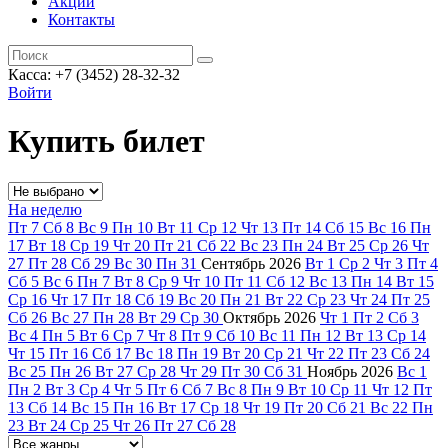
Акции
Контакты
Касса: +7 (3452)
28-32-32
Войти
Купить билет
На неделю
Пт
7
Сб
8
Вс
9
Пн
10
Вт
11
Ср
12
Чт
13
Пт
14
Сб
15
Вс
16
Пн
17
Вт
18
Ср
19
Чт
20
Пт
21
Сб
22
Вс
23
Пн
24
Вт
25
Ср
26
Чт
27
Пт
28
Сб
29
Вс
30
Пн
31
Сентябрь
2026
Вт
1
Ср
2
Чт
3
Пт
4
Сб
5
Вс
6
Пн
7
Вт
8
Ср
9
Чт
10
Пт
11
Сб
12
Вс
13
Пн
14
Вт
15
Ср
16
Чт
17
Пт
18
Сб
19
Вс
20
Пн
21
Вт
22
Ср
23
Чт
24
Пт
25
Сб
26
Вс
27
Пн
28
Вт
29
Ср
30
Октябрь
2026
Чт
1
Пт
2
Сб
3
Вс
4
Пн
5
Вт
6
Ср
7
Чт
8
Пт
9
Сб
10
Вс
11
Пн
12
Вт
13
Ср
14
Чт
15
Пт
16
Сб
17
Вс
18
Пн
19
Вт
20
Ср
21
Чт
22
Пт
23
Сб
24
Вс
25
Пн
26
Вт
27
Ср
28
Чт
29
Пт
30
Сб
31
Ноябрь
2026
Вс
1
Пн
2
Вт
3
Ср
4
Чт
5
Пт
6
Сб
7
Вс
8
Пн
9
Вт
10
Ср
11
Чт
12
Пт
13
Сб
14
Вс
15
Пн
16
Вт
17
Ср
18
Чт
19
Пт
20
Сб
21
Вс
22
Пн
23
Вт
24
Ср
25
Чт
26
Пт
27
Сб
28