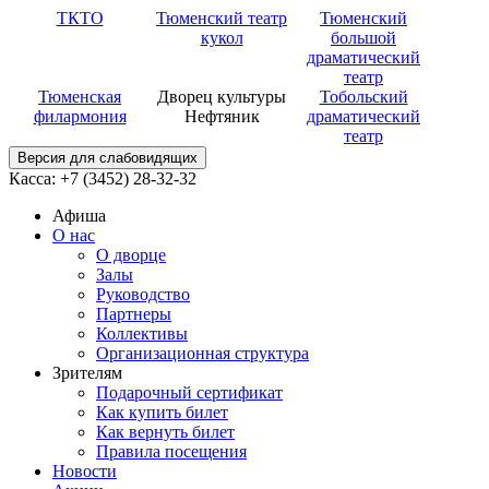
ТКТО
Тюменский театр
Тюменский
кукол
большой
драматический
театр
Тюменская
Дворец культуры
Тобольский
филармония
Нефтяник
драматический
театр
Версия для слабовидящих
Касса: +7 (3452)
28-32-32
Афиша
О нас
О дворце
Залы
Руководство
Партнеры
Коллективы
Организационная структура
Зрителям
Подарочный сертификат
Как купить билет
Как вернуть билет
Правила посещения
Новости