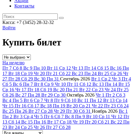
Акции
Контакты
Касса: +7 (3452)
28-32-32
Войти
Купить билет
На неделю
Пт
7
Сб
8
Вс
9
Пн
10
Вт
11
Ср
12
Чт
13
Пт
14
Сб
15
Вс
16
Пн
17
Вт
18
Ср
19
Чт
20
Пт
21
Сб
22
Вс
23
Пн
24
Вт
25
Ср
26
Чт
27
Пт
28
Сб
29
Вс
30
Пн
31
Сентябрь
2026
Вт
1
Ср
2
Чт
3
Пт
4
Сб
5
Вс
6
Пн
7
Вт
8
Ср
9
Чт
10
Пт
11
Сб
12
Вс
13
Пн
14
Вт
15
Ср
16
Чт
17
Пт
18
Сб
19
Вс
20
Пн
21
Вт
22
Ср
23
Чт
24
Пт
25
Сб
26
Вс
27
Пн
28
Вт
29
Ср
30
Октябрь
2026
Чт
1
Пт
2
Сб
3
Вс
4
Пн
5
Вт
6
Ср
7
Чт
8
Пт
9
Сб
10
Вс
11
Пн
12
Вт
13
Ср
14
Чт
15
Пт
16
Сб
17
Вс
18
Пн
19
Вт
20
Ср
21
Чт
22
Пт
23
Сб
24
Вс
25
Пн
26
Вт
27
Ср
28
Чт
29
Пт
30
Сб
31
Ноябрь
2026
Вс
1
Пн
2
Вт
3
Ср
4
Чт
5
Пт
6
Сб
7
Вс
8
Пн
9
Вт
10
Ср
11
Чт
12
Пт
13
Сб
14
Вс
15
Пн
16
Вт
17
Ср
18
Чт
19
Пт
20
Сб
21
Вс
22
Пн
23
Вт
24
Ср
25
Чт
26
Пт
27
Сб
28