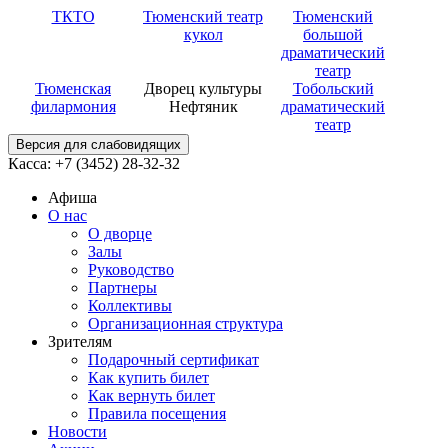
ТКТО
Тюменский театр
Тюменский
кукол
большой
драматический
театр
Тюменская
Дворец культуры
Тобольский
филармония
Нефтяник
драматический
театр
Версия для слабовидящих
Касса: +7 (3452)
28-32-32
Афиша
О нас
О дворце
Залы
Руководство
Партнеры
Коллективы
Организационная структура
Зрителям
Подарочный сертификат
Как купить билет
Как вернуть билет
Правила посещения
Новости