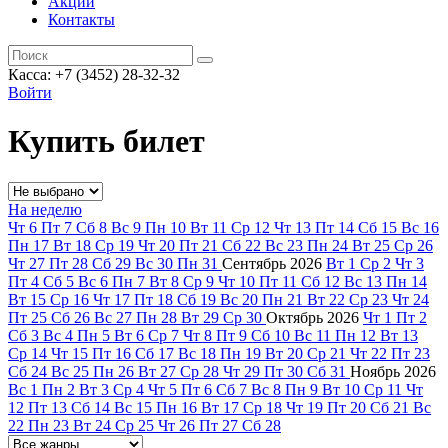
Акции
Контакты
Касса: +7 (3452)
28-32-32
Войти
Купить билет
На неделю
Чт
6
Пт
7
Сб
8
Вс
9
Пн
10
Вт
11
Ср
12
Чт
13
Пт
14
Сб
15
Вс
16
Пн
17
Вт
18
Ср
19
Чт
20
Пт
21
Сб
22
Вс
23
Пн
24
Вт
25
Ср
26
Чт
27
Пт
28
Сб
29
Вс
30
Пн
31
Сентябрь
2026
Вт
1
Ср
2
Чт
3
Пт
4
Сб
5
Вс
6
Пн
7
Вт
8
Ср
9
Чт
10
Пт
11
Сб
12
Вс
13
Пн
14
Вт
15
Ср
16
Чт
17
Пт
18
Сб
19
Вс
20
Пн
21
Вт
22
Ср
23
Чт
24
Пт
25
Сб
26
Вс
27
Пн
28
Вт
29
Ср
30
Октябрь
2026
Чт
1
Пт
2
Сб
3
Вс
4
Пн
5
Вт
6
Ср
7
Чт
8
Пт
9
Сб
10
Вс
11
Пн
12
Вт
13
Ср
14
Чт
15
Пт
16
Сб
17
Вс
18
Пн
19
Вт
20
Ср
21
Чт
22
Пт
23
Сб
24
Вс
25
Пн
26
Вт
27
Ср
28
Чт
29
Пт
30
Сб
31
Ноябрь
2026
Вс
1
Пн
2
Вт
3
Ср
4
Чт
5
Пт
6
Сб
7
Вс
8
Пн
9
Вт
10
Ср
11
Чт
12
Пт
13
Сб
14
Вс
15
Пн
16
Вт
17
Ср
18
Чт
19
Пт
20
Сб
21
Вс
22
Пн
23
Вт
24
Ср
25
Чт
26
Пт
27
Сб
28