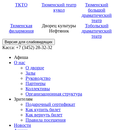
ТКТО
Тюменский театр
Тюменский
кукол
большой
драматический
театр
Тюменская
Дворец культуры
Тобольский
филармония
Нефтяник
драматический
театр
Версия для слабовидящих
Касса: +7 (3452)
28-32-32
Афиша
О нас
О дворце
Залы
Руководство
Партнеры
Коллективы
Организационная структура
Зрителям
Подарочный сертификат
Как купить билет
Как вернуть билет
Правила посещения
Новости