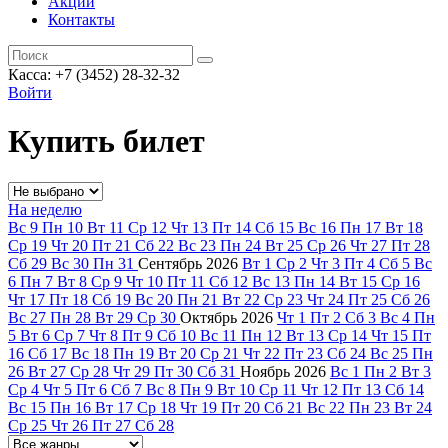
Акции
Контакты
Касса: +7 (3452)
28-32-32
Войти
Купить билет
На неделю
Вс
9
Пн
10
Вт
11
Ср
12
Чт
13
Пт
14
Сб
15
Вс
16
Пн
17
Вт
18
Ср
19
Чт
20
Пт
21
Сб
22
Вс
23
Пн
24
Вт
25
Ср
26
Чт
27
Пт
28
Сб
29
Вс
30
Пн
31
Сентябрь
2026
Вт
1
Ср
2
Чт
3
Пт
4
Сб
5
Вс
6
Пн
7
Вт
8
Ср
9
Чт
10
Пт
11
Сб
12
Вс
13
Пн
14
Вт
15
Ср
16
Чт
17
Пт
18
Сб
19
Вс
20
Пн
21
Вт
22
Ср
23
Чт
24
Пт
25
Сб
26
Вс
27
Пн
28
Вт
29
Ср
30
Октябрь
2026
Чт
1
Пт
2
Сб
3
Вс
4
Пн
5
Вт
6
Ср
7
Чт
8
Пт
9
Сб
10
Вс
11
Пн
12
Вт
13
Ср
14
Чт
15
Пт
16
Сб
17
Вс
18
Пн
19
Вт
20
Ср
21
Чт
22
Пт
23
Сб
24
Вс
25
Пн
26
Вт
27
Ср
28
Чт
29
Пт
30
Сб
31
Ноябрь
2026
Вс
1
Пн
2
Вт
3
Ср
4
Чт
5
Пт
6
Сб
7
Вс
8
Пн
9
Вт
10
Ср
11
Чт
12
Пт
13
Сб
14
Вс
15
Пн
16
Вт
17
Ср
18
Чт
19
Пт
20
Сб
21
Вс
22
Пн
23
Вт
24
Ср
25
Чт
26
Пт
27
Сб
28