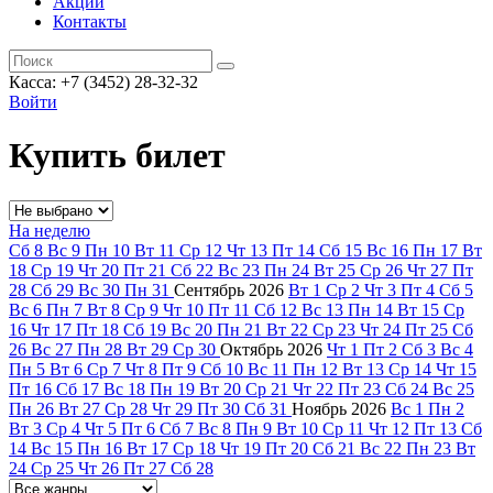
Акции
Контакты
Касса: +7 (3452)
28-32-32
Войти
Купить билет
На неделю
Сб
8
Вс
9
Пн
10
Вт
11
Ср
12
Чт
13
Пт
14
Сб
15
Вс
16
Пн
17
Вт
18
Ср
19
Чт
20
Пт
21
Сб
22
Вс
23
Пн
24
Вт
25
Ср
26
Чт
27
Пт
28
Сб
29
Вс
30
Пн
31
Сентябрь
2026
Вт
1
Ср
2
Чт
3
Пт
4
Сб
5
Вс
6
Пн
7
Вт
8
Ср
9
Чт
10
Пт
11
Сб
12
Вс
13
Пн
14
Вт
15
Ср
16
Чт
17
Пт
18
Сб
19
Вс
20
Пн
21
Вт
22
Ср
23
Чт
24
Пт
25
Сб
26
Вс
27
Пн
28
Вт
29
Ср
30
Октябрь
2026
Чт
1
Пт
2
Сб
3
Вс
4
Пн
5
Вт
6
Ср
7
Чт
8
Пт
9
Сб
10
Вс
11
Пн
12
Вт
13
Ср
14
Чт
15
Пт
16
Сб
17
Вс
18
Пн
19
Вт
20
Ср
21
Чт
22
Пт
23
Сб
24
Вс
25
Пн
26
Вт
27
Ср
28
Чт
29
Пт
30
Сб
31
Ноябрь
2026
Вс
1
Пн
2
Вт
3
Ср
4
Чт
5
Пт
6
Сб
7
Вс
8
Пн
9
Вт
10
Ср
11
Чт
12
Пт
13
Сб
14
Вс
15
Пн
16
Вт
17
Ср
18
Чт
19
Пт
20
Сб
21
Вс
22
Пн
23
Вт
24
Ср
25
Чт
26
Пт
27
Сб
28