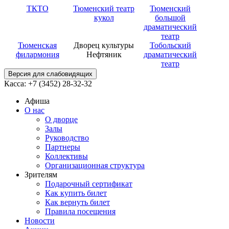
ТКТО
Тюменский театр
Тюменский
кукол
большой
драматический
театр
Тюменская
Дворец культуры
Тобольский
филармония
Нефтяник
драматический
театр
Версия для слабовидящих
Касса: +7 (3452)
28-32-32
Афиша
О нас
О дворце
Залы
Руководство
Партнеры
Коллективы
Организационная структура
Зрителям
Подарочный сертификат
Как купить билет
Как вернуть билет
Правила посещения
Новости