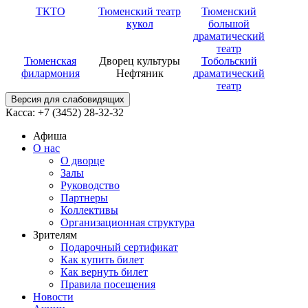
ТКТО
Тюменский театр
Тюменский
кукол
большой
драматический
театр
Тюменская
Дворец культуры
Тобольский
филармония
Нефтяник
драматический
театр
Версия для слабовидящих
Касса: +7 (3452)
28-32-32
Афиша
О нас
О дворце
Залы
Руководство
Партнеры
Коллективы
Организационная структура
Зрителям
Подарочный сертификат
Как купить билет
Как вернуть билет
Правила посещения
Новости