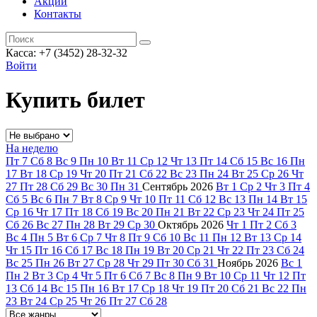
Акции
Контакты
Касса: +7 (3452)
28-32-32
Войти
Купить билет
На неделю
Пт
7
Сб
8
Вс
9
Пн
10
Вт
11
Ср
12
Чт
13
Пт
14
Сб
15
Вс
16
Пн
17
Вт
18
Ср
19
Чт
20
Пт
21
Сб
22
Вс
23
Пн
24
Вт
25
Ср
26
Чт
27
Пт
28
Сб
29
Вс
30
Пн
31
Сентябрь
2026
Вт
1
Ср
2
Чт
3
Пт
4
Сб
5
Вс
6
Пн
7
Вт
8
Ср
9
Чт
10
Пт
11
Сб
12
Вс
13
Пн
14
Вт
15
Ср
16
Чт
17
Пт
18
Сб
19
Вс
20
Пн
21
Вт
22
Ср
23
Чт
24
Пт
25
Сб
26
Вс
27
Пн
28
Вт
29
Ср
30
Октябрь
2026
Чт
1
Пт
2
Сб
3
Вс
4
Пн
5
Вт
6
Ср
7
Чт
8
Пт
9
Сб
10
Вс
11
Пн
12
Вт
13
Ср
14
Чт
15
Пт
16
Сб
17
Вс
18
Пн
19
Вт
20
Ср
21
Чт
22
Пт
23
Сб
24
Вс
25
Пн
26
Вт
27
Ср
28
Чт
29
Пт
30
Сб
31
Ноябрь
2026
Вс
1
Пн
2
Вт
3
Ср
4
Чт
5
Пт
6
Сб
7
Вс
8
Пн
9
Вт
10
Ср
11
Чт
12
Пт
13
Сб
14
Вс
15
Пн
16
Вт
17
Ср
18
Чт
19
Пт
20
Сб
21
Вс
22
Пн
23
Вт
24
Ср
25
Чт
26
Пт
27
Сб
28