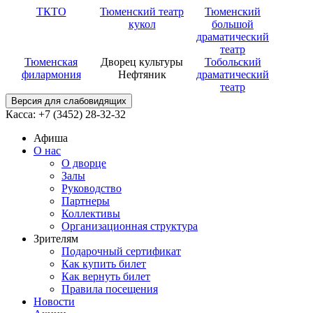
ТКТО
Тюменский театр
Тюменский
кукол
большой
драматический
театр
Тюменская
Дворец культуры
Тобольский
филармония
Нефтяник
драматический
театр
Версия для слабовидящих
Касса: +7 (3452)
28-32-32
Афиша
О нас
О дворце
Залы
Руководство
Партнеры
Коллективы
Организационная структура
Зрителям
Подарочный сертификат
Как купить билет
Как вернуть билет
Правила посещения
Новости