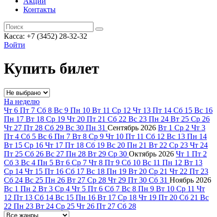
Акции
Контакты
Касса: +7 (3452)
28-32-32
Войти
Купить билет
На неделю
Чт
6
Пт
7
Сб
8
Вс
9
Пн
10
Вт
11
Ср
12
Чт
13
Пт
14
Сб
15
Вс
16
Пн
17
Вт
18
Ср
19
Чт
20
Пт
21
Сб
22
Вс
23
Пн
24
Вт
25
Ср
26
Чт
27
Пт
28
Сб
29
Вс
30
Пн
31
Сентябрь
2026
Вт
1
Ср
2
Чт
3
Пт
4
Сб
5
Вс
6
Пн
7
Вт
8
Ср
9
Чт
10
Пт
11
Сб
12
Вс
13
Пн
14
Вт
15
Ср
16
Чт
17
Пт
18
Сб
19
Вс
20
Пн
21
Вт
22
Ср
23
Чт
24
Пт
25
Сб
26
Вс
27
Пн
28
Вт
29
Ср
30
Октябрь
2026
Чт
1
Пт
2
Сб
3
Вс
4
Пн
5
Вт
6
Ср
7
Чт
8
Пт
9
Сб
10
Вс
11
Пн
12
Вт
13
Ср
14
Чт
15
Пт
16
Сб
17
Вс
18
Пн
19
Вт
20
Ср
21
Чт
22
Пт
23
Сб
24
Вс
25
Пн
26
Вт
27
Ср
28
Чт
29
Пт
30
Сб
31
Ноябрь
2026
Вс
1
Пн
2
Вт
3
Ср
4
Чт
5
Пт
6
Сб
7
Вс
8
Пн
9
Вт
10
Ср
11
Чт
12
Пт
13
Сб
14
Вс
15
Пн
16
Вт
17
Ср
18
Чт
19
Пт
20
Сб
21
Вс
22
Пн
23
Вт
24
Ср
25
Чт
26
Пт
27
Сб
28