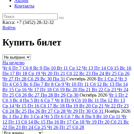
Акции
Контакты
Касса: +7 (3452)
28-32-32
Войти
Купить билет
На неделю
Чт
6
Пт
7
Сб
8
Вс
9
Пн
10
Вт
11
Ср
12
Чт
13
Пт
14
Сб
15
Вс
16
Пн
17
Вт
18
Ср
19
Чт
20
Пт
21
Сб
22
Вс
23
Пн
24
Вт
25
Ср
26
Чт
27
Пт
28
Сб
29
Вс
30
Пн
31
Сентябрь
2026
Вт
1
Ср
2
Чт
3
Пт
4
Сб
5
Вс
6
Пн
7
Вт
8
Ср
9
Чт
10
Пт
11
Сб
12
Вс
13
Пн
14
Вт
15
Ср
16
Чт
17
Пт
18
Сб
19
Вс
20
Пн
21
Вт
22
Ср
23
Чт
24
Пт
25
Сб
26
Вс
27
Пн
28
Вт
29
Ср
30
Октябрь
2026
Чт
1
Пт
2
Сб
3
Вс
4
Пн
5
Вт
6
Ср
7
Чт
8
Пт
9
Сб
10
Вс
11
Пн
12
Вт
13
Ср
14
Чт
15
Пт
16
Сб
17
Вс
18
Пн
19
Вт
20
Ср
21
Чт
22
Пт
23
Сб
24
Вс
25
Пн
26
Вт
27
Ср
28
Чт
29
Пт
30
Сб
31
Ноябрь
2026
Вс
1
Пн
2
Вт
3
Ср
4
Чт
5
Пт
6
Сб
7
Вс
8
Пн
9
Вт
10
Ср
11
Чт
12
Пт
13
Сб
14
Вс
15
Пн
16
Вт
17
Ср
18
Чт
19
Пт
20
Сб
21
Вс
22
Пн
23
Вт
24
Ср
25
Чт
26
Пт
27
Сб
28