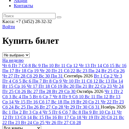
Акции
Контакты
Касса: +7 (3452)
28-32-32
Войти
Купить билет
На неделю
Чт
6
Пт
7
Сб
8
Вс
9
Пн
10
Вт
11
Ср
12
Чт
13
Пт
14
Сб
15
Вс
16
Пн
17
Вт
18
Ср
19
Чт
20
Пт
21
Сб
22
Вс
23
Пн
24
Вт
25
Ср
26
Чт
27
Пт
28
Сб
29
Вс
30
Пн
31
Сентябрь
2026
Вт
1
Ср
2
Чт
3
Пт
4
Сб
5
Вс
6
Пн
7
Вт
8
Ср
9
Чт
10
Пт
11
Сб
12
Вс
13
Пн
14
Вт
15
Ср
16
Чт
17
Пт
18
Сб
19
Вс
20
Пн
21
Вт
22
Ср
23
Чт
24
Пт
25
Сб
26
Вс
27
Пн
28
Вт
29
Ср
30
Октябрь
2026
Чт
1
Пт
2
Сб
3
Вс
4
Пн
5
Вт
6
Ср
7
Чт
8
Пт
9
Сб
10
Вс
11
Пн
12
Вт
13
Ср
14
Чт
15
Пт
16
Сб
17
Вс
18
Пн
19
Вт
20
Ср
21
Чт
22
Пт
23
Сб
24
Вс
25
Пн
26
Вт
27
Ср
28
Чт
29
Пт
30
Сб
31
Ноябрь
2026
Вс
1
Пн
2
Вт
3
Ср
4
Чт
5
Пт
6
Сб
7
Вс
8
Пн
9
Вт
10
Ср
11
Чт
12
Пт
13
Сб
14
Вс
15
Пн
16
Вт
17
Ср
18
Чт
19
Пт
20
Сб
21
Вс
22
Пн
23
Вт
24
Ср
25
Чт
26
Пт
27
Сб
28