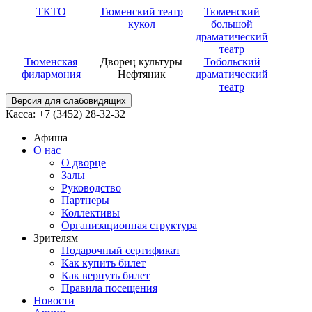
ТКТО
Тюменский театр
Тюменский
кукол
большой
драматический
театр
Тюменская
Дворец культуры
Тобольский
филармония
Нефтяник
драматический
театр
Версия для слабовидящих
Касса: +7 (3452)
28-32-32
Афиша
О нас
О дворце
Залы
Руководство
Партнеры
Коллективы
Организационная структура
Зрителям
Подарочный сертификат
Как купить билет
Как вернуть билет
Правила посещения
Новости