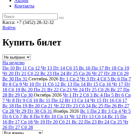
Акции
Контакты
Касса: +7 (3452)
28-32-32
Войти
Купить билет
На неделю
Пн
10
Вт
11
Ср
12
Чт
13
Пт
14
Сб
15
Вс
16
Пн
17
Вт
18
Ср
19
Чт
20
Пт
21
Сб
22
Вс
23
Пн
24
Вт
25
Ср
26
Чт
27
Пт
28
Сб
29
Вс
30
Пн
31
Сентябрь
2026
Вт
1
Ср
2
Чт
3
Пт
4
Сб
5
Вс
6
Пн
7
Вт
8
Ср
9
Чт
10
Пт
11
Сб
12
Вс
13
Пн
14
Вт
15
Ср
16
Чт
17
Пт
18
Сб
19
Вс
20
Пн
21
Вт
22
Ср
23
Чт
24
Пт
25
Сб
26
Вс
27
Пн
28
Вт
29
Ср
30
Октябрь
2026
Чт
1
Пт
2
Сб
3
Вс
4
Пн
5
Вт
6
Ср
7
Чт
8
Пт
9
Сб
10
Вс
11
Пн
12
Вт
13
Ср
14
Чт
15
Пт
16
Сб
17
Вс
18
Пн
19
Вт
20
Ср
21
Чт
22
Пт
23
Сб
24
Вс
25
Пн
26
Вт
27
Ср
28
Чт
29
Пт
30
Сб
31
Ноябрь
2026
Вс
1
Пн
2
Вт
3
Ср
4
Чт
5
Пт
6
Сб
7
Вс
8
Пн
9
Вт
10
Ср
11
Чт
12
Пт
13
Сб
14
Вс
15
Пн
16
Вт
17
Ср
18
Чт
19
Пт
20
Сб
21
Вс
22
Пн
23
Вт
24
Ср
25
Чт
26
Пт
27
Сб
28