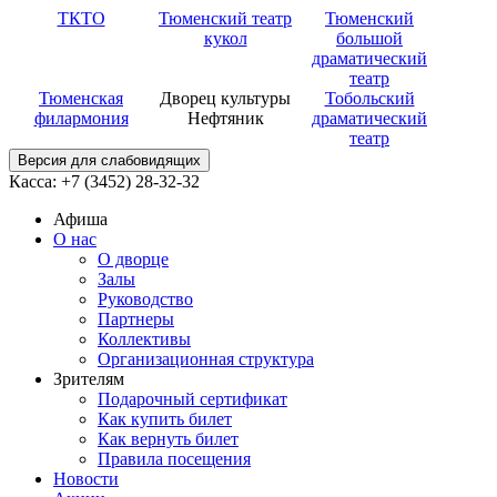
ТКТО
Тюменский театр
Тюменский
кукол
большой
драматический
театр
Тюменская
Дворец культуры
Тобольский
филармония
Нефтяник
драматический
театр
Версия для слабовидящих
Касса: +7 (3452)
28-32-32
Афиша
О нас
О дворце
Залы
Руководство
Партнеры
Коллективы
Организационная структура
Зрителям
Подарочный сертификат
Как купить билет
Как вернуть билет
Правила посещения
Новости