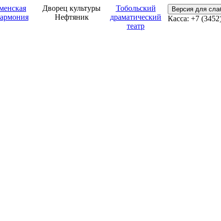
менская
Дворец культуры
Тобольский
Версия для сл
армония
Нефтяник
драматический
Касса: +7 (3452
театр