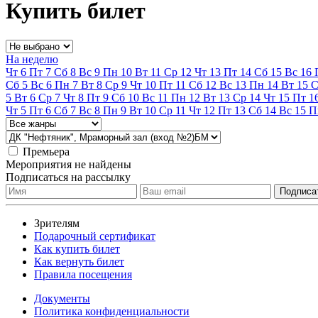
Купить билет
На неделю
Чт
6
Пт
7
Сб
8
Вс
9
Пн
10
Вт
11
Ср
12
Чт
13
Пт
14
Сб
15
Вс
16
Сб
5
Вс
6
Пн
7
Вт
8
Ср
9
Чт
10
Пт
11
Сб
12
Вс
13
Пн
14
Вт
15
С
5
Вт
6
Ср
7
Чт
8
Пт
9
Сб
10
Вс
11
Пн
12
Вт
13
Ср
14
Чт
15
Пт
1
Чт
5
Пт
6
Сб
7
Вс
8
Пн
9
Вт
10
Ср
11
Чт
12
Пт
13
Сб
14
Вс
15
П
Премьера
Мероприятия не найдены
Подписаться на рассылку
Зрителям
Подарочный сертификат
Как купить билет
Как вернуть билет
Правила посещения
Документы
Политика конфиденциальности