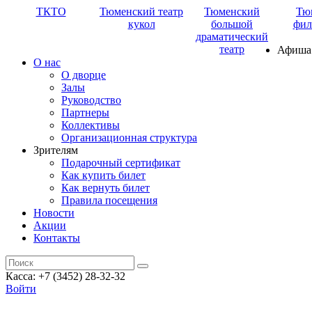
ТКТО
Тюменский театр
Тюменский
Тю
кукол
большой
фил
драматический
театр
Афиша
О нас
О дворце
Залы
Руководство
Партнеры
Коллективы
Организационная структура
Зрителям
Подарочный сертификат
Как купить билет
Как вернуть билет
Правила посещения
Новости
Акции
Контакты
Касса: +7 (3452)
28-32-32
Войти