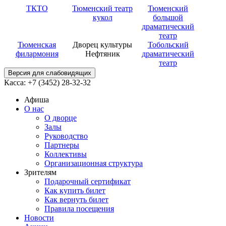
ТКТО
Тюменский театр
Тюменский
кукол
большой
драматический
театр
Тюменская
Дворец культуры
Тобольский
филармония
Нефтяник
драматический
театр
Версия для слабовидящих
Касса: +7 (3452)
28-32-32
Афиша
О нас
О дворце
Залы
Руководство
Партнеры
Коллективы
Организационная структура
Зрителям
Подарочный сертификат
Как купить билет
Как вернуть билет
Правила посещения
Новости