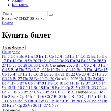
Акции
Контакты
Касса: +7 (3452)
28-32-32
Войти
Купить билет
На неделю
Пт
7
Сб
8
Вс
9
Пн
10
Вт
11
Ср
12
Чт
13
Пт
14
Сб
15
Вс
16
Пн
17
Вт
18
Ср
19
Чт
20
Пт
21
Сб
22
Вс
23
Пн
24
Вт
25
Ср
26
Чт
27
Пт
28
Сб
29
Вс
30
Пн
31
Сентябрь
2026
Вт
1
Ср
2
Чт
3
Пт
4
Сб
5
Вс
6
Пн
7
Вт
8
Ср
9
Чт
10
Пт
11
Сб
12
Вс
13
Пн
14
Вт
15
Ср
16
Чт
17
Пт
18
Сб
19
Вс
20
Пн
21
Вт
22
Ср
23
Чт
24
Пт
25
Сб
26
Вс
27
Пн
28
Вт
29
Ср
30
Октябрь
2026
Чт
1
Пт
2
Сб
3
Вс
4
Пн
5
Вт
6
Ср
7
Чт
8
Пт
9
Сб
10
Вс
11
Пн
12
Вт
13
Ср
14
Чт
15
Пт
16
Сб
17
Вс
18
Пн
19
Вт
20
Ср
21
Чт
22
Пт
23
Сб
24
Вс
25
Пн
26
Вт
27
Ср
28
Чт
29
Пт
30
Сб
31
Ноябрь
2026
Вс
1
Пн
2
Вт
3
Ср
4
Чт
5
Пт
6
Сб
7
Вс
8
Пн
9
Вт
10
Ср
11
Чт
12
Пт
13
Сб
14
Вс
15
Пн
16
Вт
17
Ср
18
Чт
19
Пт
20
Сб
21
Вс
22
Пн
23
Вт
24
Ср
25
Чт
26
Пт
27
Сб
28