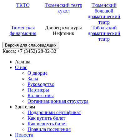
ТКТО
Тюменский театр
Тюменский
кукол
большой
драматический
театр
Тюменская
Дворец культуры
Тобольский
филармония
Нефтяник
драматический
театр
Версия для слабовидящих
Касса: +7 (3452)
28-32-32
Афиша
О нас
О дворце
Залы
Руководство
Партнеры
Коллективы
Организационная структура
Зрителям
Подарочный сертификат
Как купить билет
Как вернуть билет
Правила посещения
Новости