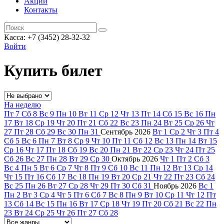
Акции
Контакты
Касса: +7 (3452)
28-32-32
Войти
Купить билет
На неделю
Пт
7
Сб
8
Вс
9
Пн
10
Вт
11
Ср
12
Чт
13
Пт
14
Сб
15
Вс
16
Пн
17
Вт
18
Ср
19
Чт
20
Пт
21
Сб
22
Вс
23
Пн
24
Вт
25
Ср
26
Чт
27
Пт
28
Сб
29
Вс
30
Пн
31
Сентябрь
2026
Вт
1
Ср
2
Чт
3
Пт
4
Сб
5
Вс
6
Пн
7
Вт
8
Ср
9
Чт
10
Пт
11
Сб
12
Вс
13
Пн
14
Вт
15
Ср
16
Чт
17
Пт
18
Сб
19
Вс
20
Пн
21
Вт
22
Ср
23
Чт
24
Пт
25
Сб
26
Вс
27
Пн
28
Вт
29
Ср
30
Октябрь
2026
Чт
1
Пт
2
Сб
3
Вс
4
Пн
5
Вт
6
Ср
7
Чт
8
Пт
9
Сб
10
Вс
11
Пн
12
Вт
13
Ср
14
Чт
15
Пт
16
Сб
17
Вс
18
Пн
19
Вт
20
Ср
21
Чт
22
Пт
23
Сб
24
Вс
25
Пн
26
Вт
27
Ср
28
Чт
29
Пт
30
Сб
31
Ноябрь
2026
Вс
1
Пн
2
Вт
3
Ср
4
Чт
5
Пт
6
Сб
7
Вс
8
Пн
9
Вт
10
Ср
11
Чт
12
Пт
13
Сб
14
Вс
15
Пн
16
Вт
17
Ср
18
Чт
19
Пт
20
Сб
21
Вс
22
Пн
23
Вт
24
Ср
25
Чт
26
Пт
27
Сб
28