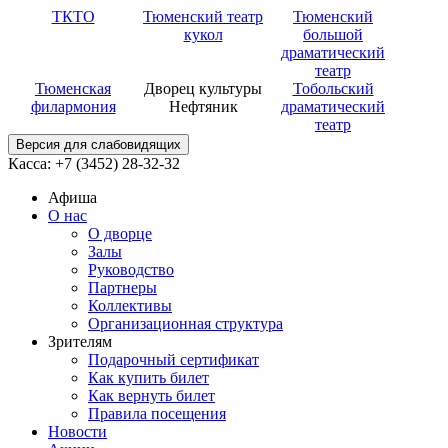
ТКТО
Тюменский театр
Тюменский
кукол
большой
драматический
театр
Тюменская
Дворец культуры
Тобольский
филармония
Нефтяник
драматический
театр
Версия для слабовидящих
Касса: +7 (3452)
28-32-32
Афиша
О нас
О дворце
Залы
Руководство
Партнеры
Коллективы
Организационная структура
Зрителям
Подарочный сертификат
Как купить билет
Как вернуть билет
Правила посещения
Новости