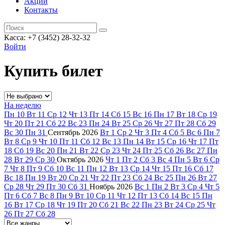
Акции
Контакты
Касса: +7 (3452)
28-32-32
Войти
Купить билет
На неделю
Пн
10
Вт
11
Ср
12
Чт
13
Пт
14
Сб
15
Вс
16
Пн
17
Вт
18
Ср
19
Чт
20
Пт
21
Сб
22
Вс
23
Пн
24
Вт
25
Ср
26
Чт
27
Пт
28
Сб
29
Вс
30
Пн
31
Сентябрь
2026
Вт
1
Ср
2
Чт
3
Пт
4
Сб
5
Вс
6
Пн
7
Вт
8
Ср
9
Чт
10
Пт
11
Сб
12
Вс
13
Пн
14
Вт
15
Ср
16
Чт
17
Пт
18
Сб
19
Вс
20
Пн
21
Вт
22
Ср
23
Чт
24
Пт
25
Сб
26
Вс
27
Пн
28
Вт
29
Ср
30
Октябрь
2026
Чт
1
Пт
2
Сб
3
Вс
4
Пн
5
Вт
6
Ср
7
Чт
8
Пт
9
Сб
10
Вс
11
Пн
12
Вт
13
Ср
14
Чт
15
Пт
16
Сб
17
Вс
18
Пн
19
Вт
20
Ср
21
Чт
22
Пт
23
Сб
24
Вс
25
Пн
26
Вт
27
Ср
28
Чт
29
Пт
30
Сб
31
Ноябрь
2026
Вс
1
Пн
2
Вт
3
Ср
4
Чт
5
Пт
6
Сб
7
Вс
8
Пн
9
Вт
10
Ср
11
Чт
12
Пт
13
Сб
14
Вс
15
Пн
16
Вт
17
Ср
18
Чт
19
Пт
20
Сб
21
Вс
22
Пн
23
Вт
24
Ср
25
Чт
26
Пт
27
Сб
28