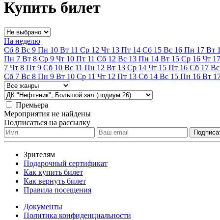
Купить билет
На неделю
Сб
8
Вс
9
Пн
10
Вт
11
Ср
12
Чт
13
Пт
14
Сб
15
Вс
16
Пн
17
Вт
Пн
7
Вт
8
Ср
9
Чт
10
Пт
11
Сб
12
Вс
13
Пн
14
Вт
15
Ср
16
Чт
1
7
Чт
8
Пт
9
Сб
10
Вс
11
Пн
12
Вт
13
Ср
14
Чт
15
Пт
16
Сб
17
Вс
Сб
7
Вс
8
Пн
9
Вт
10
Ср
11
Чт
12
Пт
13
Сб
14
Вс
15
Пн
16
Вт
1
Премьера
Мероприятия не найдены
Подписаться на рассылку
Зрителям
Подарочный сертификат
Как купить билет
Как вернуть билет
Правила посещения
Документы
Политика конфиденциальности