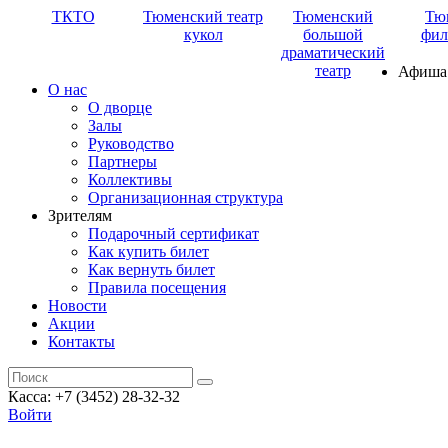
ТКТО
Тюменский театр
Тюменский
Тю
кукол
большой
фил
драматический
театр
Афиша
О нас
О дворце
Залы
Руководство
Партнеры
Коллективы
Организационная структура
Зрителям
Подарочный сертификат
Как купить билет
Как вернуть билет
Правила посещения
Новости
Акции
Контакты
Касса: +7 (3452)
28-32-32
Войти