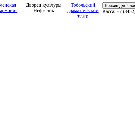
менская
Дворец культуры
Тобольский
Версия для сл
армония
Нефтяник
драматический
Касса: +7 (3452
театр