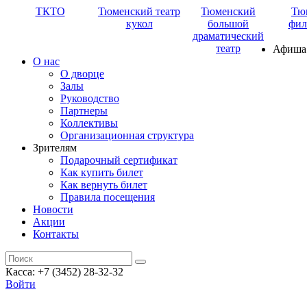
ТКТО
Тюменский театр
Тюменский
Тю
кукол
большой
фил
драматический
театр
Афиша
О нас
О дворце
Залы
Руководство
Партнеры
Коллективы
Организационная структура
Зрителям
Подарочный сертификат
Как купить билет
Как вернуть билет
Правила посещения
Новости
Акции
Контакты
Касса: +7 (3452)
28-32-32
Войти