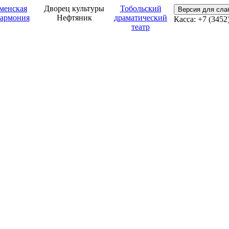
менская
Дворец культуры
Тобольский
Версия для сл
армония
Нефтяник
драматический
Касса: +7 (3452
театр