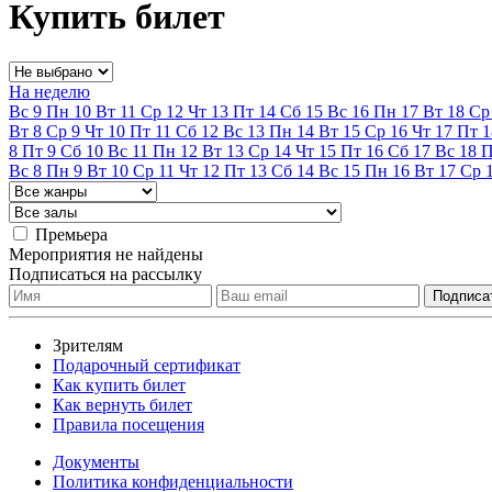
Купить билет
На неделю
Вс
9
Пн
10
Вт
11
Ср
12
Чт
13
Пт
14
Сб
15
Вс
16
Пн
17
Вт
18
Ср
Вт
8
Ср
9
Чт
10
Пт
11
Сб
12
Вс
13
Пн
14
Вт
15
Ср
16
Чт
17
Пт
1
8
Пт
9
Сб
10
Вс
11
Пн
12
Вт
13
Ср
14
Чт
15
Пт
16
Сб
17
Вс
18
Вс
8
Пн
9
Вт
10
Ср
11
Чт
12
Пт
13
Сб
14
Вс
15
Пн
16
Вт
17
Ср
Премьера
Мероприятия не найдены
Подписаться на рассылку
Зрителям
Подарочный сертификат
Как купить билет
Как вернуть билет
Правила посещения
Документы
Политика конфиденциальности