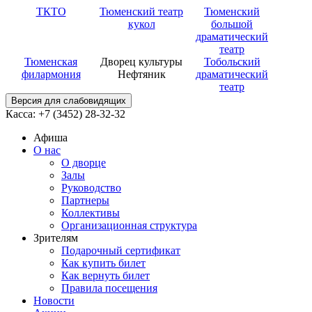
ТКТО
Тюменский театр
Тюменский
кукол
большой
драматический
театр
Тюменская
Дворец культуры
Тобольский
филармония
Нефтяник
драматический
театр
Версия для слабовидящих
Касса: +7 (3452)
28-32-32
Афиша
О нас
О дворце
Залы
Руководство
Партнеры
Коллективы
Организационная структура
Зрителям
Подарочный сертификат
Как купить билет
Как вернуть билет
Правила посещения
Новости