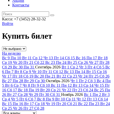
Акции
Контакты
Касса: +7 (3452)
28-32-32
Войти
Купить билет
На неделю
Вс
9
Пн
10
Вт
11
Ср
12
Чт
13
Пт
14
Сб
15
Вс
16
Пн
17
Вт
18
Ср
19
Чт
20
Пт
21
Сб
22
Вс
23
Пн
24
Вт
25
Ср
26
Чт
27
Пт
28
Сб
29
Вс
30
Пн
31
Сентябрь
2026
Вт
1
Ср
2
Чт
3
Пт
4
Сб
5
Вс
6
Пн
7
Вт
8
Ср
9
Чт
10
Пт
11
Сб
12
Вс
13
Пн
14
Вт
15
Ср
16
Чт
17
Пт
18
Сб
19
Вс
20
Пн
21
Вт
22
Ср
23
Чт
24
Пт
25
Сб
26
Вс
27
Пн
28
Вт
29
Ср
30
Октябрь
2026
Чт
1
Пт
2
Сб
3
Вс
4
Пн
5
Вт
6
Ср
7
Чт
8
Пт
9
Сб
10
Вс
11
Пн
12
Вт
13
Ср
14
Чт
15
Пт
16
Сб
17
Вс
18
Пн
19
Вт
20
Ср
21
Чт
22
Пт
23
Сб
24
Вс
25
Пн
26
Вт
27
Ср
28
Чт
29
Пт
30
Сб
31
Ноябрь
2026
Вс
1
Пн
2
Вт
3
Ср
4
Чт
5
Пт
6
Сб
7
Вс
8
Пн
9
Вт
10
Ср
11
Чт
12
Пт
13
Сб
14
Вс
15
Пн
16
Вт
17
Ср
18
Чт
19
Пт
20
Сб
21
Вс
22
Пн
23
Вт
24
Ср
25
Чт
26
Пт
27
Сб
28