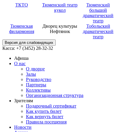
ТКТО
Тюменский театр
Тюменский
кукол
большой
драматический
театр
Тюменская
Дворец культуры
Тобольский
филармония
Нефтяник
драматический
театр
Версия для слабовидящих
Касса: +7 (3452)
28-32-32
Афиша
О нас
О дворце
Залы
Руководство
Партнеры
Коллективы
Организационная структура
Зрителям
Подарочный сертификат
Как купить билет
Как вернуть билет
Правила посещения
Новости