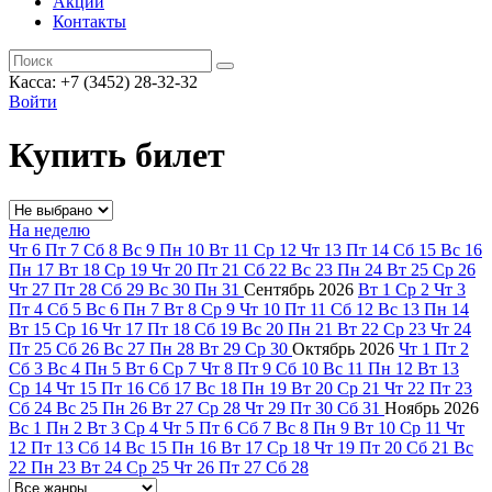
Акции
Контакты
Касса: +7 (3452)
28-32-32
Войти
Купить билет
На неделю
Чт
6
Пт
7
Сб
8
Вс
9
Пн
10
Вт
11
Ср
12
Чт
13
Пт
14
Сб
15
Вс
16
Пн
17
Вт
18
Ср
19
Чт
20
Пт
21
Сб
22
Вс
23
Пн
24
Вт
25
Ср
26
Чт
27
Пт
28
Сб
29
Вс
30
Пн
31
Сентябрь
2026
Вт
1
Ср
2
Чт
3
Пт
4
Сб
5
Вс
6
Пн
7
Вт
8
Ср
9
Чт
10
Пт
11
Сб
12
Вс
13
Пн
14
Вт
15
Ср
16
Чт
17
Пт
18
Сб
19
Вс
20
Пн
21
Вт
22
Ср
23
Чт
24
Пт
25
Сб
26
Вс
27
Пн
28
Вт
29
Ср
30
Октябрь
2026
Чт
1
Пт
2
Сб
3
Вс
4
Пн
5
Вт
6
Ср
7
Чт
8
Пт
9
Сб
10
Вс
11
Пн
12
Вт
13
Ср
14
Чт
15
Пт
16
Сб
17
Вс
18
Пн
19
Вт
20
Ср
21
Чт
22
Пт
23
Сб
24
Вс
25
Пн
26
Вт
27
Ср
28
Чт
29
Пт
30
Сб
31
Ноябрь
2026
Вс
1
Пн
2
Вт
3
Ср
4
Чт
5
Пт
6
Сб
7
Вс
8
Пн
9
Вт
10
Ср
11
Чт
12
Пт
13
Сб
14
Вс
15
Пн
16
Вт
17
Ср
18
Чт
19
Пт
20
Сб
21
Вс
22
Пн
23
Вт
24
Ср
25
Чт
26
Пт
27
Сб
28