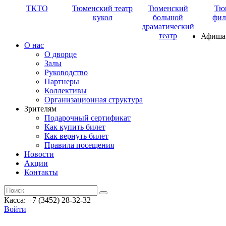
ТКТО
Тюменский театр
Тюменский
Тю
кукол
большой
фил
драматический
театр
Афиша
О нас
О дворце
Залы
Руководство
Партнеры
Коллективы
Организационная структура
Зрителям
Подарочный сертификат
Как купить билет
Как вернуть билет
Правила посещения
Новости
Акции
Контакты
Касса: +7 (3452)
28-32-32
Войти