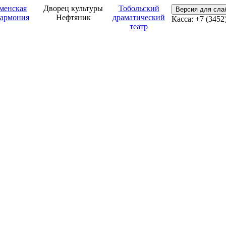
менская
Дворец культуры
Тобольский
Версия для сл
армония
Нефтяник
драматический
Касса: +7 (3452
театр