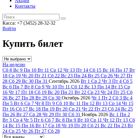
Акции
Контакты
Касса: +7 (3452)
28-32-32
Войти
Купить билет
На неделю
Сб
8
Вс
9
Пн
10
Вт
11
Ср
12
Чт
13
Пт
14
Сб
15
Вс
16
Пн
17
Вт
18
Ср
19
Чт
20
Пт
21
Сб
22
Вс
23
Пн
24
Вт
25
Ср
26
Чт
27
Пт
28
Сб
29
Вс
30
Пн
31
Сентябрь
2026
Вт
1
Ср
2
Чт
3
Пт
4
Сб
5
Вс
6
Пн
7
Вт
8
Ср
9
Чт
10
Пт
11
Сб
12
Вс
13
Пн
14
Вт
15
Ср
16
Чт
17
Пт
18
Сб
19
Вс
20
Пн
21
Вт
22
Ср
23
Чт
24
Пт
25
Сб
26
Вс
27
Пн
28
Вт
29
Ср
30
Октябрь
2026
Чт
1
Пт
2
Сб
3
Вс
4
Пн
5
Вт
6
Ср
7
Чт
8
Пт
9
Сб
10
Вс
11
Пн
12
Вт
13
Ср
14
Чт
15
Пт
16
Сб
17
Вс
18
Пн
19
Вт
20
Ср
21
Чт
22
Пт
23
Сб
24
Вс
25
Пн
26
Вт
27
Ср
28
Чт
29
Пт
30
Сб
31
Ноябрь
2026
Вс
1
Пн
2
Вт
3
Ср
4
Чт
5
Пт
6
Сб
7
Вс
8
Пн
9
Вт
10
Ср
11
Чт
12
Пт
13
Сб
14
Вс
15
Пн
16
Вт
17
Ср
18
Чт
19
Пт
20
Сб
21
Вс
22
Пн
23
Вт
24
Ср
25
Чт
26
Пт
27
Сб
28