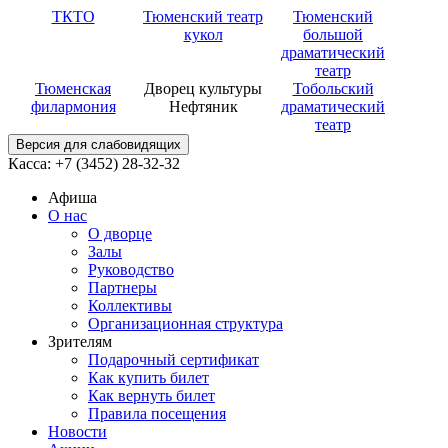
ТКТО
Тюменский театр
Тюменский
кукол
большой
драматический
театр
Тюменская
Дворец культуры
Тобольский
филармония
Нефтяник
драматический
театр
Версия для слабовидящих
Касса: +7 (3452)
28-32-32
Афиша
О нас
О дворце
Залы
Руководство
Партнеры
Коллективы
Организационная структура
Зрителям
Подарочный сертификат
Как купить билет
Как вернуть билет
Правила посещения
Новости