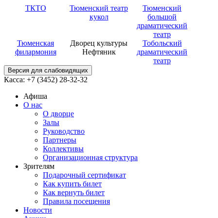
ТКТО
Тюменский театр
Тюменский
кукол
большой
драматический
театр
Тюменская
Дворец культуры
Тобольский
филармония
Нефтяник
драматический
театр
Версия для слабовидящих
Касса: +7 (3452)
28-32-32
Афиша
О нас
О дворце
Залы
Руководство
Партнеры
Коллективы
Организационная структура
Зрителям
Подарочный сертификат
Как купить билет
Как вернуть билет
Правила посещения
Новости