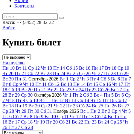
Акции
Контакты
Касса: +7 (3452)
28-32-32
Войти
Купить билет
На неделю
Пн
10
Вт
11
Ср
12
Чт
13
Пт
14
Сб
15
Вс
16
Пн
17
Вт
18
Ср
19
Чт
20
Пт
21
Сб
22
Вс
23
Пн
24
Вт
25
Ср
26
Чт
27
Пт
28
Сб
29
Вс
30
Пн
31
Сентябрь
2026
Вт
1
Ср
2
Чт
3
Пт
4
Сб
5
Вс
6
Пн
7
Вт
8
Ср
9
Чт
10
Пт
11
Сб
12
Вс
13
Пн
14
Вт
15
Ср
16
Чт
17
Пт
18
Сб
19
Вс
20
Пн
21
Вт
22
Ср
23
Чт
24
Пт
25
Сб
26
Вс
27
Пн
28
Вт
29
Ср
30
Октябрь
2026
Чт
1
Пт
2
Сб
3
Вс
4
Пн
5
Вт
6
Ср
7
Чт
8
Пт
9
Сб
10
Вс
11
Пн
12
Вт
13
Ср
14
Чт
15
Пт
16
Сб
17
Вс
18
Пн
19
Вт
20
Ср
21
Чт
22
Пт
23
Сб
24
Вс
25
Пн
26
Вт
27
Ср
28
Чт
29
Пт
30
Сб
31
Ноябрь
2026
Вс
1
Пн
2
Вт
3
Ср
4
Чт
5
Пт
6
Сб
7
Вс
8
Пн
9
Вт
10
Ср
11
Чт
12
Пт
13
Сб
14
Вс
15
Пн
16
Вт
17
Ср
18
Чт
19
Пт
20
Сб
21
Вс
22
Пн
23
Вт
24
Ср
25
Чт
26
Пт
27
Сб
28