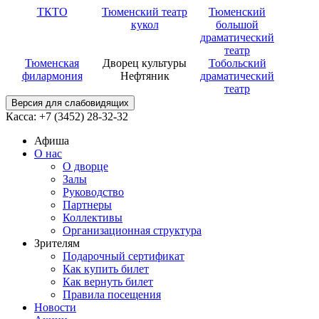
ТКТО
Тюменский театр
Тюменский
кукол
большой
драматический
театр
Тюменская
Дворец культуры
Тобольский
филармония
Нефтяник
драматический
театр
Версия для слабовидящих
Касса: +7 (3452)
28-32-32
Афиша
О нас
О дворце
Залы
Руководство
Партнеры
Коллективы
Организационная структура
Зрителям
Подарочный сертификат
Как купить билет
Как вернуть билет
Правила посещения
Новости