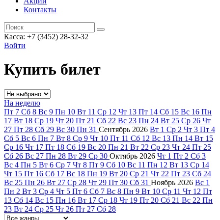
Акции
Контакты
Касса: +7 (3452)
28-32-32
Войти
Купить билет
На неделю
Пт
7
Сб
8
Вс
9
Пн
10
Вт
11
Ср
12
Чт
13
Пт
14
Сб
15
Вс
16
Пн
17
Вт
18
Ср
19
Чт
20
Пт
21
Сб
22
Вс
23
Пн
24
Вт
25
Ср
26
Чт
27
Пт
28
Сб
29
Вс
30
Пн
31
Сентябрь
2026
Вт
1
Ср
2
Чт
3
Пт
4
Сб
5
Вс
6
Пн
7
Вт
8
Ср
9
Чт
10
Пт
11
Сб
12
Вс
13
Пн
14
Вт
15
Ср
16
Чт
17
Пт
18
Сб
19
Вс
20
Пн
21
Вт
22
Ср
23
Чт
24
Пт
25
Сб
26
Вс
27
Пн
28
Вт
29
Ср
30
Октябрь
2026
Чт
1
Пт
2
Сб
3
Вс
4
Пн
5
Вт
6
Ср
7
Чт
8
Пт
9
Сб
10
Вс
11
Пн
12
Вт
13
Ср
14
Чт
15
Пт
16
Сб
17
Вс
18
Пн
19
Вт
20
Ср
21
Чт
22
Пт
23
Сб
24
Вс
25
Пн
26
Вт
27
Ср
28
Чт
29
Пт
30
Сб
31
Ноябрь
2026
Вс
1
Пн
2
Вт
3
Ср
4
Чт
5
Пт
6
Сб
7
Вс
8
Пн
9
Вт
10
Ср
11
Чт
12
Пт
13
Сб
14
Вс
15
Пн
16
Вт
17
Ср
18
Чт
19
Пт
20
Сб
21
Вс
22
Пн
23
Вт
24
Ср
25
Чт
26
Пт
27
Сб
28