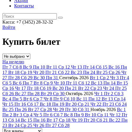
Акции
Контакты
Касса: +7 (3452)
28-32-32
Войти
Купить билет
На неделю
Пт
7
Сб
8
Вс
9
Пн
10
Вт
11
Ср
12
Чт
13
Пт
14
Сб
15
Вс
16
Пн
17
Вт
18
Ср
19
Чт
20
Пт
21
Сб
22
Вс
23
Пн
24
Вт
25
Ср
26
Чт
27
Пт
28
Сб
29
Вс
30
Пн
31
Сентябрь
2026
Вт
1
Ср
2
Чт
3
Пт
4
Сб
5
Вс
6
Пн
7
Вт
8
Ср
9
Чт
10
Пт
11
Сб
12
Вс
13
Пн
14
Вт
15
Ср
16
Чт
17
Пт
18
Сб
19
Вс
20
Пн
21
Вт
22
Ср
23
Чт
24
Пт
25
Сб
26
Вс
27
Пн
28
Вт
29
Ср
30
Октябрь
2026
Чт
1
Пт
2
Сб
3
Вс
4
Пн
5
Вт
6
Ср
7
Чт
8
Пт
9
Сб
10
Вс
11
Пн
12
Вт
13
Ср
14
Чт
15
Пт
16
Сб
17
Вс
18
Пн
19
Вт
20
Ср
21
Чт
22
Пт
23
Сб
24
Вс
25
Пн
26
Вт
27
Ср
28
Чт
29
Пт
30
Сб
31
Ноябрь
2026
Вс
1
Пн
2
Вт
3
Ср
4
Чт
5
Пт
6
Сб
7
Вс
8
Пн
9
Вт
10
Ср
11
Чт
12
Пт
13
Сб
14
Вс
15
Пн
16
Вт
17
Ср
18
Чт
19
Пт
20
Сб
21
Вс
22
Пн
23
Вт
24
Ср
25
Чт
26
Пт
27
Сб
28