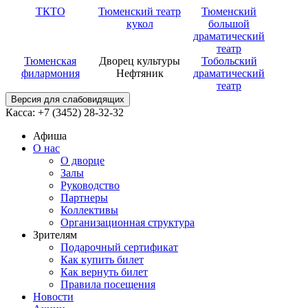
ТКТО
Тюменский театр
Тюменский
кукол
большой
драматический
театр
Тюменская
Дворец культуры
Тобольский
филармония
Нефтяник
драматический
театр
Версия для слабовидящих
Касса: +7 (3452)
28-32-32
Афиша
О нас
О дворце
Залы
Руководство
Партнеры
Коллективы
Организационная структура
Зрителям
Подарочный сертификат
Как купить билет
Как вернуть билет
Правила посещения
Новости